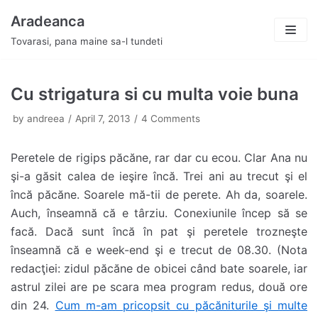
Skip
Aradeanca
to
Tovarasi, pana maine sa-l tundeti
content
Cu strigatura si cu multa voie buna
by
andreea
April 7, 2013
4 Comments
Peretele de rigips păcăne, rar dar cu ecou. Clar Ana nu
şi-a găsit calea de ieşire încă. Trei ani au trecut şi el
încă păcăne. Soarele mă-tii de perete. Ah da, soarele.
Auch, înseamnă că e târziu. Conexiunile încep să se
facă. Dacă sunt încă în pat şi peretele trozneşte
înseamnă că e week-end şi e trecut de 08.30. (Nota
redacţiei: zidul păcăne de obicei când bate soarele, iar
astrul zilei are pe scara mea program redus, două ore
din 24.
Cum m-am pricopsit cu păcăniturile şi multe