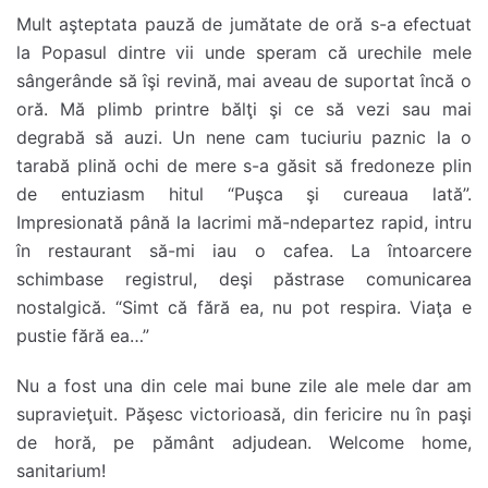
Mult aşteptata pauză de jumătate de oră s-a efectuat
la Popasul dintre vii unde speram că urechile mele
sângerânde să îşi revină, mai aveau de suportat încă o
oră. Mă plimb printre bălţi şi ce să vezi sau mai
degrabă să auzi. Un nene cam tuciuriu paznic la o
tarabă plină ochi de mere s-a găsit să fredoneze plin
de entuziasm hitul “Puşca şi cureaua lată”.
Impresionată până la lacrimi mă-ndepartez rapid, intru
în restaurant să-mi iau o cafea. La întoarcere
schimbase registrul, deşi păstrase comunicarea
nostalgică. “Simt că fără ea, nu pot respira. Viaţa e
pustie fără ea…”
Nu a fost una din cele mai bune zile ale mele dar am
supravieţuit. Păşesc victorioasă, din fericire nu în paşi
de horă, pe pământ adjudean. Welcome home,
sanitarium!