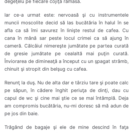
degeţelu pe fiecare cojiţă rămasă.
Iar ce-a urmat este: nervoasă şi cu instrumentele
muncii moscolite decid să las bucătăria în halul în se
afla ca să îmi savurez în linişte restul de cafea. Cu
cana în mână sar peste locul crimei ca să ajung în
cameră. Călcâiul nimereşte jumătate pe partea curată
de gresie jumătate pe cealaltă mai puţin curată.
Înviorarea de dimineaţă a început cu un şpagat strâmb,
chinuit şi stropit din belşug cu cafea.
Renunţ la duş. Nu de alta dar e târziu tare şi poate calc
pe săpun, în cădere înghit periuţa de dinţi, dau cu
capul de wc şi cine mai ştie ce se mai întâmplă. Deja
am compromis bucătăria, nu-mi doresc să mă adun de
pe jos din baie.
Trăgând de bagaje şi ele de mine descind în faţa