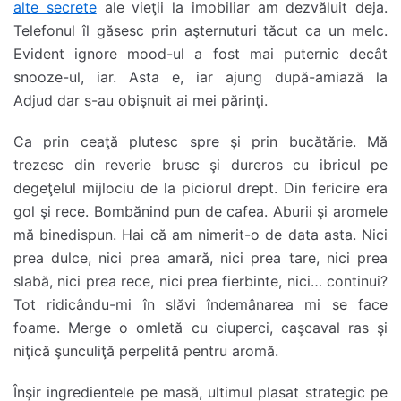
alte secrete
ale vieţii la imobiliar am dezvăluit deja.
Telefonul îl găsesc prin aşternuturi tăcut ca un melc.
Evident ignore mood-ul a fost mai puternic decât
snooze-ul, iar. Asta e, iar ajung după-amiază la
Adjud dar s-au obişnuit ai mei părinţi.
Ca prin ceaţă plutesc spre şi prin bucătărie. Mă
trezesc din reverie brusc şi dureros cu ibricul pe
degeţelul mijlociu de la piciorul drept. Din fericire era
gol şi rece. Bombănind pun de cafea.
Aburii şi aromele
mă binedispun. Hai că am nimerit-o de data asta. Nici
prea dulce, nici prea amară, nici prea tare, nici prea
slabă, nici prea rece, nici prea fierbinte, nici… continui?
Tot ridicându-mi în slăvi îndemânarea mi se face
foame. Merge o omletă cu ciuperci, caşcaval ras şi
niţică şunculiţă perpelită pentru aromă.
Înşir ingredientele pe masă, ultimul plasat strategic pe