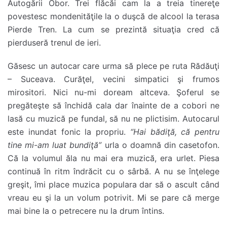
Autogării Obor. Trei flăcăi cam la a treia tinereţe
povestesc mondenităţile la o duşcă de alcool la terasa
Pierde Tren. La cum se prezintă situaţia cred că
pierduseră trenul de ieri.
Găsesc un autocar care urma să plece pe ruta Rădăuţi
– Suceava. Curăţel, vecini simpatici şi frumos
mirositori. Nici nu-mi doream altceva. Şoferul se
pregăteşte să închidă cala dar înainte de a cobori ne
lasă cu muzică pe fundal, să nu ne plictisim. Autocarul
este inundat fonic la propriu.
“Hai bădiţă, că pentru
tine mi-am luat bundiţă”
urla o doamnă din casetofon.
Că la volumul ăla nu mai era muzică, era urlet. Piesa
continuă în ritm îndrăcit cu o sârbă. A nu se înţelege
greşit, îmi place muzica populara dar să o ascult când
vreau eu şi la un volum potrivit. Mi se pare că merge
mai bine la o petrecere nu la drum întins.