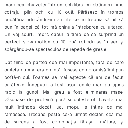
marginea chiuvetei într-un echilibru cu strângeri fiind
cofrajul plin ochi cu 10 ouă. Părăsesc în trombă
bucătăria aducându-mi aminte ce nu trebuia să uit să
pun în bagaj că tot mă chinuia întrebarea cu uitarea.
Un vâj scurt, întorc capul la timp ca să surprind un
perfect slow-motion cu 10 ouă rotindu-se în aer şi
spărgându-se spectaculos de repede de gresie.
Dat fiind că partea cea mai importantă, fără de care
omleta nu mai era omletă, fusese compromisă îmi pun
poftă-n cui. Foamea să mai aştepte că am de făcut
curăţenie. Începutul a fost uşor, cojile mari au ajuns
rapid la gunoi. Mai greu a fost eliminarea masei
vâscoase de proteină pură şi colesterol. Laveta mai
mult întindea decât lua, mopul a întins ce mai
rămăsese. Trecând peste ce-a urmat declar: cea mai
de succes a fost combinaţia făraşul, mătura, şi