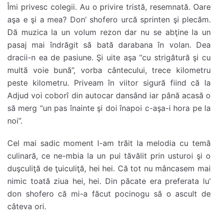
Îmi privesc colegii. Au o privire tristă, resemnată. Oare
aşa e şi a mea? Don’ shofero urcă sprinten şi plecăm.
Dă muzica la un volum rezon dar nu se abţine la un
pasaj mai îndrăgit să bată darabana în volan. Dea
dracii-n ea de pasiune. Şi uite aşa “cu strigătură şi cu
multă voie bună”, vorba cântecului, trece kilometru
peste kilometru. Priveam în viitor sigură fiind că la
Adjud voi coborî din autocar dansând iar până acasă o
să merg “un pas înainte şi doi înapoi c-aşa-i hora pe la
noi”.
Cel mai sadic moment l-am trăit la melodia cu temă
culinară, ce ne-mbia la un pui tăvălit prin usturoi şi o
duşculiţă de ţuiculiţă, hei hei. Că tot nu mâncasem mai
nimic toată ziua hei, hei. Din păcate era preferata lu’
don shofero că mi-a făcut pocinogu să o ascult de
câteva ori.