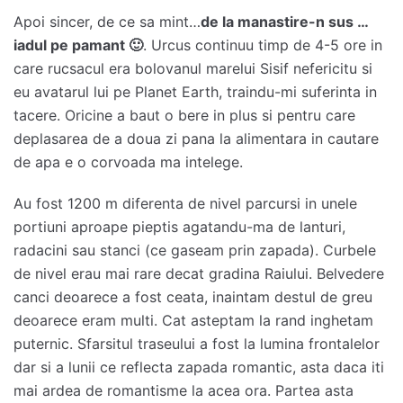
Apoi sincer, de ce sa mint…
de la manastire-n sus …
iadul pe pamant 🙂
. Urcus continuu timp de 4-5 ore in
care rucsacul era bolovanul marelui Sisif nefericitu si
eu avatarul lui pe Planet Earth, traindu-mi suferinta in
tacere. Oricine a baut o bere in plus si pentru care
deplasarea de a doua zi pana la alimentara in cautare
de apa e o corvoada ma intelege.
Au fost 1200 m diferenta de nivel parcursi in unele
portiuni aproape pieptis agatandu-ma de lanturi,
radacini sau stanci (ce gaseam prin zapada). Curbele
de nivel erau mai rare decat gradina Raiului. Belvedere
canci deoarece a fost ceata, inaintam destul de greu
deoarece eram multi. Cat asteptam la rand inghetam
puternic. Sfarsitul traseului a fost la lumina frontalelor
dar si a lunii ce reflecta zapada romantic, asta daca iti
mai ardea de romantisme la acea ora. Partea asta