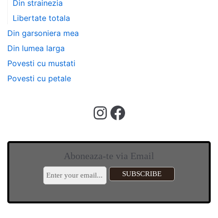
Din strainezia
Libertate totala
Din garsoniera mea
Din lumea larga
Povesti cu mustati
Povesti cu petale
Aboneaza-te via Email