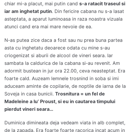
chiar mi-a placut, mai putin cand
s-a ratacit traseul si
iar am inghetat putin
. Din fericire cabana nu s-a lasat
asteptata, a aparut luminoasa in raza noastra vizuala
atunci cand era mai mare nevoie de ea.
N-as putea zice daca a fost sau nu prea buna partea
asta cu inghetatu deoarece odata cu mine s-au
criogenizat si aburii de alcool de vineri seara. Iar
sambata la caldurica de la cabana si-au revenit. Am
adormit bustean in jur ora 22.00, ceva neasteptat. Era
foarte cald. Auzeam lemnele trosnind in soba si imi
aduceam aminte de copilarie, de noptile de iarna de la
Soveja in casa bunicii.
Trosnitura = un fel de
Madeleine a lu’ Proust, si eu in cautarea timpului
pierdut vineri seara…
Duminica dimineata deja vedeam viata in alb complet,
de la zapada. Era foarte foarte racorica incat acum in