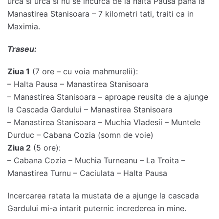
urca si urca si nu se incurca de la halta Pausa pana la
Manastirea Stanisoara – 7 kilometri tati, traiti ca in
Maximia.
Traseu:
Ziua 1
(7 ore – cu voia mahmurelii):
– Halta Pausa – Manastirea Stanisoara
– Manastirea Stanisoara – aproape reusita de a ajunge
la Cascada Gardului – Manastirea Stanisoara
– Manastirea Stanisoara – Muchia Vladesii – Muntele
Durduc – Cabana Cozia (somn de voie)
Ziua 2
(5 ore):
– Cabana Cozia – Muchia Turneanu – La Troita –
Manastirea Turnu – Caciulata – Halta Pausa
Incercarea ratata la mustata de a ajunge la cascada
Gardului mi-a intarit puternic increderea in mine.