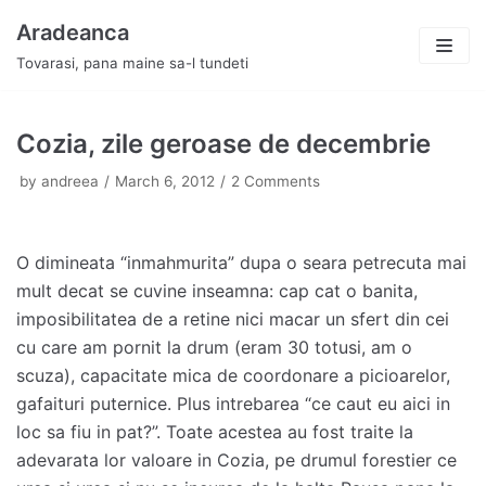
Skip
Aradeanca
to
Tovarasi, pana maine sa-l tundeti
content
Cozia, zile geroase de decembrie
by
andreea
March 6, 2012
2 Comments
O dimineata “inmahmurita” dupa o seara petrecuta mai
mult decat se cuvine inseamna: cap cat o banita,
imposibilitatea de a retine nici macar un sfert din cei
cu care am pornit la drum (eram 30 totusi, am o
scuza), capacitate mica de coordonare a picioarelor,
gafaituri puternice. Plus intrebarea “ce caut eu aici in
loc sa fiu in pat?”. Toate acestea au fost traite la
adevarata lor valoare in Cozia, pe drumul forestier ce