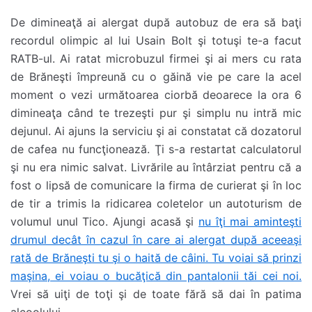
De dimineaţă ai alergat după autobuz de era să baţi
recordul olimpic al lui Usain Bolt şi totuşi te-a facut
RATB-ul. Ai ratat microbuzul firmei şi ai mers cu rata
de Brăneşti împreună cu o găină vie pe care la acel
moment o vezi următoarea ciorbă deoarece la ora 6
dimineaţa când te trezeşti pur şi simplu nu intră mic
dejunul.
Ai ajuns la serviciu şi ai constatat că dozatorul
de cafea nu funcţionează. Ţi s-a restartat calculatorul
şi nu era nimic salvat. Livrările au întârziat pentru că a
fost o lipsă de comunicare la firma de curierat şi în loc
de tir a trimis la ridicarea coletelor un autoturism de
volumul unul Tico. Ajungi acasă şi
nu îţi mai aminteşti
drumul decât în cazul în care ai alergat după aceeaşi
rată de Brăneşti tu şi o haită de câini. Tu voiai să prinzi
maşina, ei voiau o bucăţică din pantalonii tăi cei noi.
Vrei să uiţi de toţi şi de toate fără să dai în patima