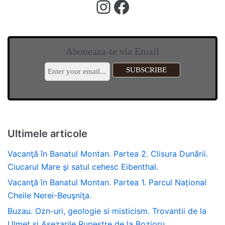
Aboneaza-te via Email
Ultimele articole
Vacanţă în Banatul Montan. Partea 2. Clisura Dunării.
Ciucarul Mare şi satul cehesc Eibenthal.
Vacanţă în Banatul Montan. Partea 1. Parcul Național
Cheile Nerei-Beuşniţa.
Buzau. Ozn-uri, geologie si misticism. Trovantii de la
Ulmet si Asezarile Rupestre de la Bozioru.