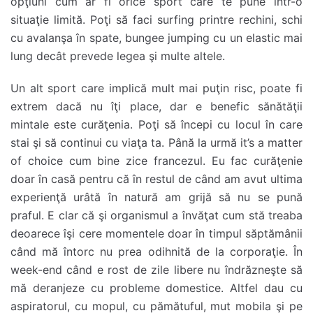
opţiuni cum ar fi orice sport care te pune într-o
situaţie limită. Poţi să faci surfing printre rechini, schi
cu avalanşa în spate, bungee jumping cu un elastic mai
lung decât prevede legea şi multe altele.
Un alt sport care implică mult mai puţin risc, poate fi
extrem dacă nu îţi place, dar e benefic sănătăţii
mintale este curăţenia. Poţi să începi cu locul în care
stai şi să continui cu viaţa ta. Până la urmă it’s a matter
of choice cum bine zice francezul. Eu fac curăţenie
doar în casă pentru că în restul de când am avut ultima
experienţă urâtă în natură am grijă să nu se pună
praful. E clar că şi organismul a învăţat cum stă treaba
deoarece îşi cere momentele doar în timpul săptămânii
când mă întorc nu prea odihnită de la corporaţie. În
week-end când e rost de zile libere nu îndrăzneşte să
mă deranjeze cu probleme domestice. Altfel dau cu
aspiratorul, cu mopul, cu pămătuful, mut mobila şi pe