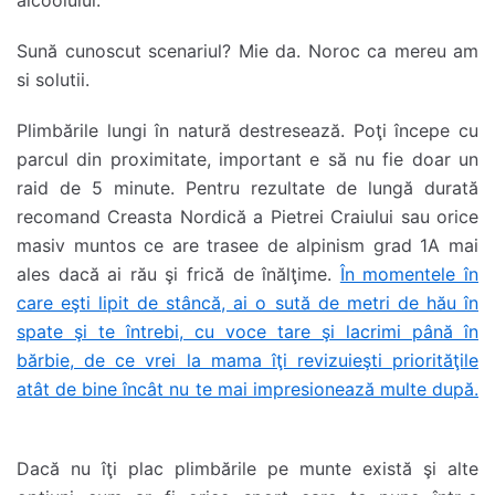
alcoolului.
Sună cunoscut scenariul? Mie da. Noroc ca mereu am
si solutii.
Plimbările lungi în natură destresează. Poţi începe cu
parcul din proximitate, important e să nu fie doar un
raid de 5 minute. Pentru rezultate de lungă durată
recomand Creasta Nordică a Pietrei Craiului sau orice
masiv muntos ce are trasee de alpinism grad 1A mai
ales dacă ai rău şi frică de înălţime.
În momentele în
care eşti lipit de stâncă, ai o sută de metri de hău în
spate şi te întrebi, cu voce tare şi lacrimi până în
bărbie, de ce vrei la mama îţi revizuieşti priorităţile
atât de bine încât nu te mai impresionează multe după.
Dacă nu îţi plac plimbările pe munte există şi alte