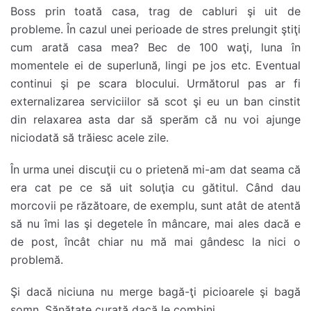
Boss prin toată casa, trag de cabluri şi uit de
probleme.
În cazul unei perioade de stres prelungit ştiţi
cum arată casa mea? Bec de 100 waţi, luna în
momentele ei de superlună, lingi pe jos etc. Eventual
continui şi pe scara blocului. Următorul pas ar fi
externalizarea serviciilor să scot şi eu un ban cinstit
din relaxarea asta dar să sperăm că nu voi ajunge
niciodată să trăiesc acele zile.
În urma unei discuţii cu o prietenă mi-am dat seama că
era cat pe ce să uit soluţia cu gătitul. Când dau
morcovii pe răzătoare, de exemplu, sunt atât de atentă
să nu îmi las şi degetele în mâncare, mai ales dacă e
de post, încât chiar nu mă mai gândesc la nici o
problemă.
Şi dacă niciuna nu merge bagă-ţi picioarele şi bagă
somn. Sănătate curată dacă le combini.