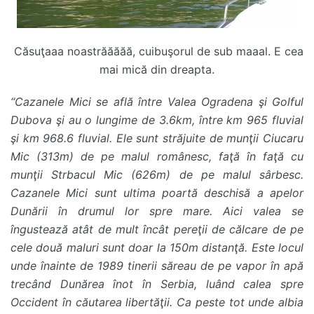
Căsuţaaa noastrăăăăă, cuibuşorul de sub maaal. E cea
mai mică din dreapta.
“Cazanele Mici se află între Valea Ogradena şi Golful
Dubova şi au o lungime de 3.6km, între km 965 fluvial
şi km 968.6 fluvial. Ele sunt străjuite de munţii Ciucaru
Mic (313m) de pe malul românesc, faţă în faţă cu
munţii Strbacul Mic (626m) de pe malul sârbesc.
Cazanele Mici sunt ultima poartă deschisă a apelor
Dunării în drumul lor spre mare. Aici valea se
îngustează atât de mult încât pereţii de călcare de pe
cele două maluri sunt doar la 150m distanţă. Este locul
unde înainte de 1989 tinerii săreau de pe vapor în apă
trecând Dunărea înot în Serbia, luând calea spre
Occident în căutarea libertăţii. Ca peste tot unde albia