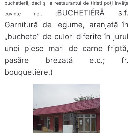
buchetieră, deci şi la restaurantul de tiristi poţi învăţa
BUCHETIÉRĂ s.f.
cuvinte noi. (
Garnitură de legume, aranjată în
„buchete” de culori diferite în jurul
unei piese mari de carne friptă,
pasăre brezată etc.; fr.
bouquetière.)