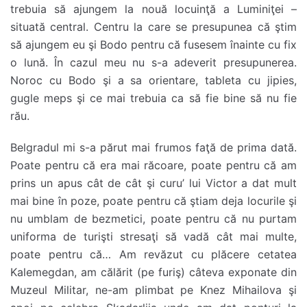
trebuia să ajungem la nouă locuinţă a Luminiţei –
situată central. Centru la care se presupunea că ştim
să ajungem eu şi Bodo pentru că fusesem înainte cu fix
o lună. În cazul meu nu s-a adeverit presupunerea.
Noroc cu Bodo şi a sa orientare, tableta cu jipies,
gugle meps şi ce mai trebuia ca să fie bine să nu fie
rău.
Belgradul mi s-a părut mai frumos faţă de prima dată.
Poate pentru că era mai răcoare, poate pentru că am
prins un apus cât de cât şi curu’ lui Victor a dat mult
mai bine în poze, poate pentru că ştiam deja locurile şi
nu umblam de bezmetici, poate pentru că nu purtam
uniforma de turişti stresaţi să vadă cât mai multe,
poate pentru că… Am revăzut cu plăcere cetatea
Kalemegdan, am călărit (pe furiş) câteva exponate din
Muzeul Militar, ne-am plimbat pe Knez Mihailova şi