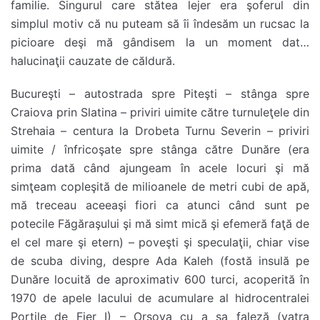
familie. Singurul care stătea lejer era şoferul din
simplul motiv că nu puteam să îi îndesăm un rucsac la
picioare deşi mă gândisem la un moment dat…
halucinaţii cauzate de căldură.
Bucureşti – autostrada spre Piteşti – stânga spre
Craiova prin Slatina – priviri uimite către turnuleţele din
Strehaia – centura la Drobeta Turnu Severin – priviri
uimite / înfricoşate spre stânga către Dunăre (era
prima dată când ajungeam în acele locuri şi mă
simţeam copleşită de milioanele de metri cubi de apă,
mă treceau aceeaşi fiori ca atunci când sunt pe
potecile Făgăraşului şi mă simt mică şi efemeră faţă de
el cel mare şi etern) – poveşti şi speculaţii, chiar vise
de scuba diving, despre Ada Kaleh (fostă insulă pe
Dunăre locuită de aproximativ 600 turci, acoperită în
1970 de apele lacului de acumulare al hidrocentralei
Porțile de Fier I) – Orşova cu a sa faleză (vatra