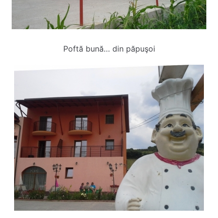
Poftă bună… din păpuşoi