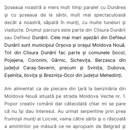
Şoseaua noastră a mers mult timp paralel cu Dunărea
şi cu şoseaua de la sârbi, mult mai spectaculoasă
decât a noastră, săpată în munţi, cu multe tuneluri şi
viaducte. Drumul parcurs este parte din Clisura Dunării
sau Defileul
Dunării. Cele mai mari așezări din Defileul
Dunării sunt municipiul Orșova și orașul Moldova Nouă.
Tot din Clisura Dunării fac parte și comunele Socol,
Pojejena, Coronini, Gârnic, Sichevița, Berzasca din
județul Caraș-Severin, precum și Svinița, Dubova,
Eșelnița, Ilovița și Breznița-Ocol din județul Mehedinți.
Am alimentat ca de plecare din ţară la benzinăria din
Moldova Nouă situată pe strada Moldova Veche nr. 1.
Popor creativ românii dar câteodată chiar mi se pare
că nu îşi dau interesul. Au urmat serpentine prin prea
frumoşii munţi ai Locvei, vama către sârbi şi o răscoală
a amintirilor pe măsură ce ne apropiam de Belgrad şi