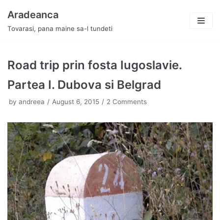
Skip
Aradeanca
to
Tovarasi, pana maine sa-l tundeti
content
Road trip prin fosta Iugoslavie.
Partea I. Dubova si Belgrad
by
andreea
August 6, 2015
2 Comments