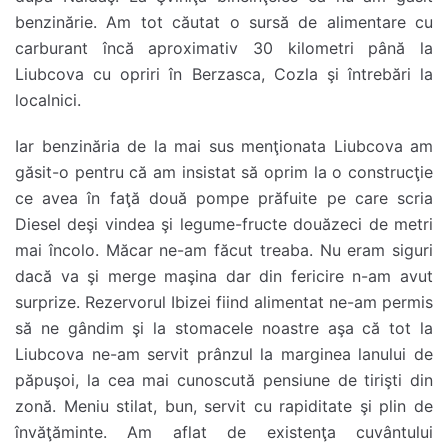
benzinărie. Am tot căutat o sursă de alimentare cu
carburant încă aproximativ 30 kilometri până la
Liubcova cu opriri în Berzasca, Cozla şi întrebări la
localnici.
Iar benzinăria de la mai sus menţionata Liubcova am
găsit-o pentru că am insistat să oprim la o construcţie
ce avea în faţă două pompe prăfuite pe care scria
Diesel deşi vindea şi legume-fructe douăzeci de metri
mai încolo. Măcar ne-am făcut treaba. Nu eram siguri
dacă va şi merge maşina dar din fericire n-am avut
surprize. Rezervorul Ibizei fiind alimentat ne-am permis
să ne gândim şi la stomacele noastre aşa că tot la
Liubcova ne-am servit prânzul la marginea lanului de
păpuşoi, la cea mai cunoscută pensiune de tirişti din
zonă. Meniu stilat, bun, servit cu rapiditate şi plin de
învăţăminte. Am aflat de existenţa cuvântului