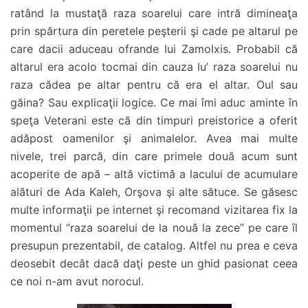
ratând la mustaţă raza soarelui care intră dimineaţa
prin spărtura din peretele peşterii şi cade pe altarul pe
care dacii aduceau ofrande lui Zamolxis. Probabil că
altarul era acolo tocmai din cauza lu’ raza soarelui nu
raza cădea pe altar pentru că era el altar. Oul sau
găina? Sau explicaţii logice. Ce mai îmi aduc aminte în
speţa Veterani este că din timpuri preistorice a oferit
adăpost oamenilor şi animalelor. Avea mai multe
nivele, trei parcă, din care primele două acum sunt
acoperite de apă – altă victimă a lacului de acumulare
alături de Ada Kaleh, Orşova şi alte sătuce. Se găsesc
multe informaţii pe internet şi recomand vizitarea fix la
momentul “raza soarelui de la nouă la zece” pe care îl
presupun prezentabil, de catalog. Altfel nu prea e ceva
deosebit decât dacă daţi peste un ghid pasionat ceea
ce noi n-am avut norocul.