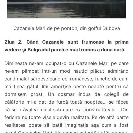
Cazanele Mari de pe ponton, din golful Dubova
Ziua 2.
Când Cazanele sunt frumoase la prima
vedere şi
Belgradul parcă e mai frumos a doua oară.
Dimineaţa ne-am ocupat-o cu Cazanele Mari pe care
ne-am plimbat într-un mod nautic plăcut admirând
când malul sârbesc când cel românesc, funcţie de cum
mă ţinea gâtul. Îmi amorţise peste noapte pentru că
dormisem prost. Un coşmar indus de colegii de
călătorie mi-a dat de furcă toată noaptea… se făcea
că se prăvălea malul sub care era construită vila… Din
fericire nu toate visele devin realitate. Pe de altă parte
realitatea poate să bată imaginaţia aşa cum a fost
cazul Cazanelor Mari. Nu aveam aşteptări atât de mari