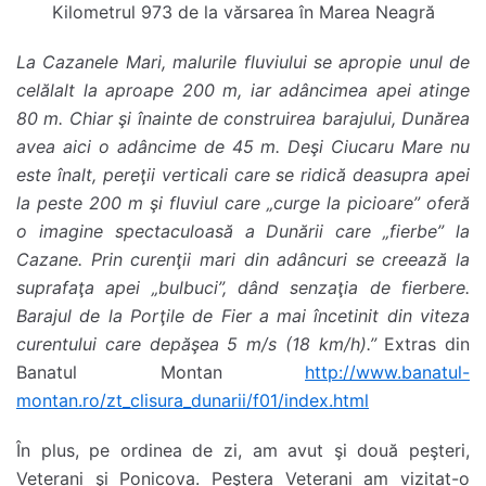
Kilometrul 973 de la vărsarea în Marea Neagră
La Cazanele Mari, malurile fluviului se apropie unul de
celălalt la aproape 200 m, iar adâncimea apei atinge
80 m. Chiar şi înainte de construirea barajului, Dunărea
avea aici o adâncime de 45 m. Deşi Ciucaru Mare nu
este înalt, pereţii verticali care se ridică deasupra apei
la peste 200 m şi fluviul care „curge la picioare” oferă
o imagine spectaculoasă a Dunării care „fierbe” la
Cazane. Prin curenţii mari din adâncuri se creează la
suprafaţa apei „bulbuci”, dând senzaţia de fierbere.
Barajul de la Porţile de Fier a mai încetinit din viteza
curentului care depăşea 5 m/s (18 km/h).”
Extras din
Banatul Montan
http://www.banatul-
montan.ro/zt_clisura_dunarii/f01/index.html
În plus, pe ordinea de zi, am avut şi două peşteri,
Veterani şi Ponicova. Peştera Veterani am vizitat-o