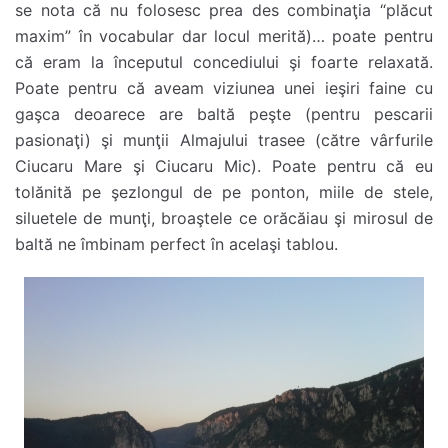
se nota că nu folosesc prea des combinaţia “plăcut
maxim” în vocabular dar locul merită)… poate pentru
că eram la începutul concediului şi foarte relaxată.
Poate pentru că aveam viziunea unei ieşiri faine cu
gaşca deoarece are baltă peşte (pentru pescarii
pasionaţi) şi munţii Almajului trasee (către vârfurile
Ciucaru Mare şi Ciucaru Mic). Poate pentru că eu
tolănită pe şezlongul de pe ponton, miile de stele,
siluetele de munţi, broaştele ce orăcăiau şi mirosul de
baltă ne îmbinam perfect în acelaşi tablou.