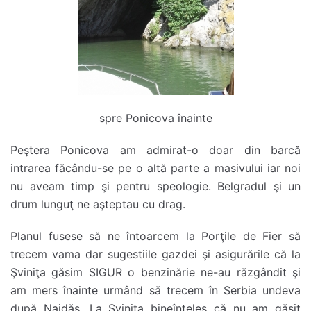
spre Ponicova înainte
Peştera Ponicova am admirat-o doar din barcă
intrarea făcându-se pe o altă parte a masivului iar noi
nu aveam timp şi pentru speologie. Belgradul şi un
drum lunguţ ne aşteptau cu drag.
Planul fusese să ne întoarcem la Porţile de Fier să
trecem vama dar sugestiile gazdei şi asigurările că la
Şviniţa găsim SIGUR o benzinărie ne-au răzgândit şi
am mers înainte urmând să trecem în Serbia undeva
după Naidăş. La Şviniţa bineînţeles că nu am găsit