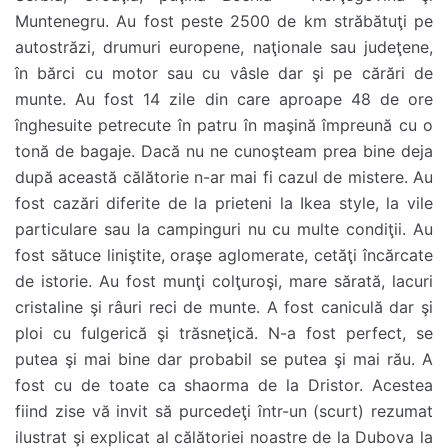
Muntenegru. Au fost peste 2500 de km străbătuţi pe
autostrăzi, drumuri europene, naţionale sau judeţene,
în bărci cu motor sau cu vâsle dar şi pe cărări de
munte. Au fost 14 zile din care aproape 48 de ore
înghesuite petrecute în patru în maşină împreună cu o
tonă de bagaje. Dacă nu ne cunoşteam prea bine deja
după această călătorie n-ar mai fi cazul de mistere. Au
fost cazări diferite de la prieteni la Ikea style, la vile
particulare sau la campinguri nu cu multe condiţii. Au
fost sătuce liniştite, oraşe aglomerate, cetăţi încărcate
de istorie. Au fost munţi colţuroşi, mare sărată, lacuri
cristaline şi râuri reci de munte. A fost caniculă dar şi
ploi cu fulgerică şi trăsneţică. N-a fost perfect, se
putea şi mai bine dar probabil se putea şi mai rău. A
fost cu de toate ca shaorma de la Dristor. Acestea
fiind zise vă invit să purcedeţi într-un (scurt) rezumat
ilustrat şi explicat al călătoriei noastre de la Dubova la