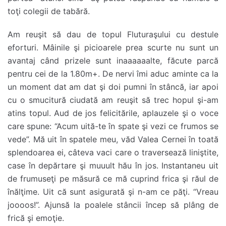
toţi colegii de tabără.
Am reuşit să dau de topul Fluturaşului cu destule
eforturi. Mâinile şi picioarele prea scurte nu sunt un
avantaj când prizele sunt inaaaaaalte, făcute parcă
pentru cei de la 1.80m+. De nervi îmi aduc aminte ca la
un moment dat am dat şi doi pumni în stâncă, iar apoi
cu o smucitură ciudată am reuşit să trec hopul şi-am
atins topul. Aud de jos felicitările, aplauzele şi o voce
care spune: “Acum uită-te în spate şi vezi ce frumos se
vede”. Mă uit în spatele meu, văd Valea Cernei în toată
splendoarea ei, câteva vaci care o traversează liniştite,
case în depărtare şi muuult hău în jos. Instantaneu uit
de frumuseţi pe măsură ce mă cuprind frica şi răul de
înălţime. Uit că sunt asigurată şi n-am ce păţi. “Vreau
joooos!”. Ajunsă la poalele stâncii încep să plâng de
frică şi emoţie.