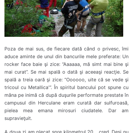
Poza de mai sus, de fiecare dată când o privesc, îmi
aduce aminte de unul din bancurile mele preferate: Un
rocker face baie şi zice: “Aaaaaa, mă simt mai bine şi
mai curat”. Se mai spală o dată şi aceeaşi reacţie. Se
spală a treia oară şi zice: “Oooooo, uite că se vede şi
tricoul cu Metallica'”. În spiritul bancului pot spune cu
mâna pe inimă că după duşurile performate prestate în
campusul din Herculane eram curată dar sulfuroasă,
pielea mea emana mirosuri ciudatele. Dar am
supravieţuit.
A doua zi am plecat spre kilometrul 20… cred. Deşi nu