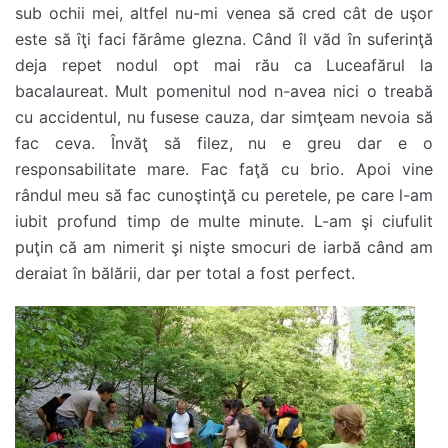
sub ochii mei, altfel nu-mi venea să cred cât de uşor
este să îţi faci fărâme glezna. Când îl văd în suferinţă
deja repet nodul opt mai rău ca Luceafărul la
bacalaureat. Mult pomenitul nod n-avea nici o treabă
cu accidentul, nu fusese cauza, dar simţeam nevoia să
fac ceva. Învăţ să filez, nu e greu dar e o
responsabilitate mare. Fac faţă cu brio. Apoi vine
rândul meu să fac cunoştinţă cu peretele, pe care l-am
iubit profund timp de multe minute. L-am şi ciufulit
puţin că am nimerit şi nişte smocuri de iarbă când am
deraiat în bălării, dar per total a fost perfect.