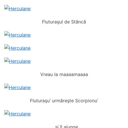
Fluturaşul de Stâncă
Vreau la maaaamaaaa
Fluturaşu’ urmăreşte Scorpionu’
… şi îl ajunge