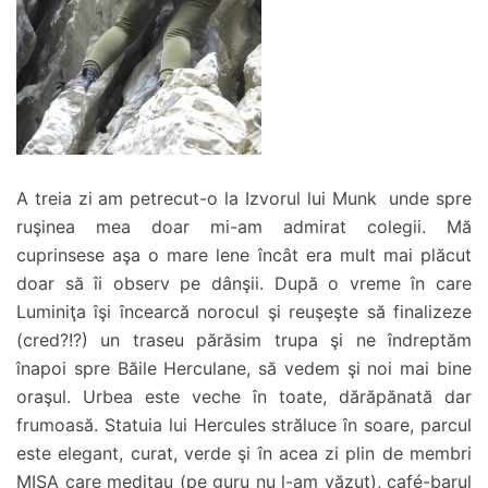
A treia zi am petrecut-o la Izvorul lui Munk unde spre
ruşinea mea doar mi-am admirat colegii. Mă
cuprinsese aşa o mare lene încât era mult mai plăcut
doar să îi observ pe dânşii. După o vreme în care
Luminiţa îşi încearcă norocul şi reuşeşte să finalizeze
(cred?!?) un traseu părăsim trupa şi ne îndreptăm
înapoi spre Băile Herculane, să vedem şi noi mai bine
oraşul. Urbea este veche în toate, dărăpănată dar
frumoasă. Statuia lui Hercules străluce în soare, parcul
este elegant, curat, verde şi în acea zi plin de membri
MISA care meditau (pe guru nu l-am văzut), café-barul