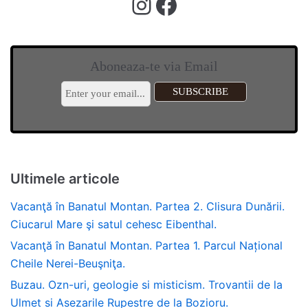
Aboneaza-te via Email
Ultimele articole
Vacanţă în Banatul Montan. Partea 2. Clisura Dunării.
Ciucarul Mare şi satul cehesc Eibenthal.
Vacanţă în Banatul Montan. Partea 1. Parcul Național
Cheile Nerei-Beuşniţa.
Buzau. Ozn-uri, geologie si misticism. Trovantii de la
Ulmet si Asezarile Rupestre de la Bozioru.