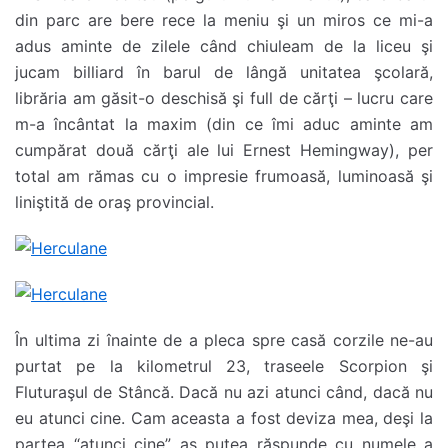
din parc are bere rece la meniu şi un miros ce mi-a
adus aminte de zilele când chiuleam de la liceu şi
jucam billiard în barul de lângă unitatea şcolară,
librăria am găsit-o deschisă şi full de cărţi – lucru care
m-a încântat la maxim (din ce îmi aduc aminte am
cumpărat două cărţi ale lui Ernest Hemingway), per
total am rămas cu o impresie frumoasă, luminoasă şi
liniştită de oraş provincial.
În ultima zi înainte de a pleca spre casă corzile ne-au
purtat pe la kilometrul 23, traseele Scorpion şi
Fluturaşul de Stâncă. Dacă nu azi atunci când, dacă nu
eu atunci cine. Cam aceasta a fost deviza mea, deşi la
partea “atunci cine” aş putea răspunde cu numele a