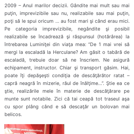
2009 – Anul marilor decizii. Gândite mai mult sau mai
puţin, imprevizibile sau nu, realizabile sau mai puţin,
poţi să le spui oricum … au fost mari şi când erau mici.
Pe categoria imprevizibile, negândite şi posibil
realizabile se încadrează şi răspunsul (hotărârea) la
întrebarea Luminiţei din viaţa mea: “De 1 mai vrei să
mergi la escaladă la Herculane? Am găsit o tabără de
escaladă, trebuie doar să ne înscriem. Ne asigură
echipament, instructor. Chiar şi transport găsim. Hai,
poate îţi depăşeşti condiţia de descăţărător ratat –
capră neagră în mizerie, răul de înălţime…”. Ştie ea ce
ştie, realizările mele în materie de descăţărare pe
munte sunt notabile. Zici că tai ceapă tot traseul aşa
cu spor plâng când e să descaţăr un bolovan mai
belicos.