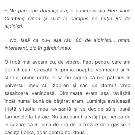
– Ne pare rău domnişoară, e concursu ăla Herculane
Climbing Open şi sunt în campus pe puţin 80 de
alpinişti.
– No, lasă că nu-i aşa rău. 80 de alpinişti… hmm.
Interesant, zic în gândul meu.
O frică mai aveam eu, de vipere. Fapt pentru care am
dormit cam stresată în prima noapte, verificând şi în
stadiul oniric cortul – să fiu sigură că n-a pătruns în
universul meu cu izopren şi sac de dormit vreo
sasaitoare veninoasă. Dimineaţa eram aşa răvăşită
încât numa’ bună de căţărat eram. Luminiţa evaluează
tristă situaţia mea ravisantă şi se decide să-şi pună
farmecele la bătaie. Nu ştiu cum l-a vrăjit pe nenea de
la cazare că în juma de oră de la trezire deja găsise o
căsuţă liberă, doar pentru noi două.