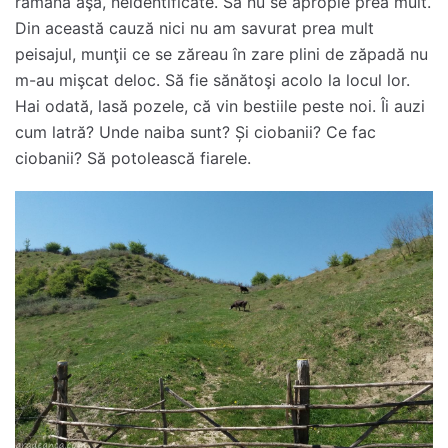
rămână aşa, neidentificate. Să nu se apropie prea mult.
Din această cauză nici nu am savurat prea mult
peisajul, munţii ce se zăreau în zare plini de zăpadă nu
m-au mişcat deloc. Să fie sănătoşi acolo la locul lor.
Hai odată, lasă pozele, că vin bestiile peste noi. Îi auzi
cum latră? Unde naiba sunt? Și ciobanii? Ce fac
ciobanii? Să potolească fiarele.