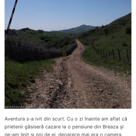
Aventura s-a ivit din scurt. Cu o zi înainte am aflat că
prietenii găsiseră cazare la o pensiune din Breaza și
ne-am lipit și noi de ei, deoarece mai era o camera