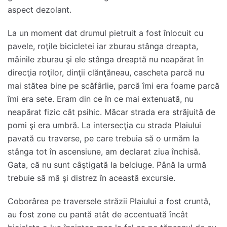
aspect dezolant.
La un moment dat drumul pietruit a fost înlocuit cu
pavele, roţile bicicletei iar zburau stânga dreapta,
mâinile zburau şi ele stânga dreaptă nu neapărat în
direcţia roţilor, dinţii clănţăneau, cascheta parcă nu
mai stătea bine pe scăfârlie, parcă îmi era foame parcă
îmi era sete. Eram din ce în ce mai extenuată, nu
neapărat fizic cât psihic. Măcar strada era străjuită de
pomi şi era umbră. La intersecţia cu strada Plaiului
pavată cu traverse, pe care trebuia să o urmăm la
stânga tot în ascensiune, am declarat ziua închisă.
Gata, că nu sunt câştigată la belciuge. Până la urmă
trebuie să mă şi distrez în această excursie.
Coborârea pe traversele străzii Plaiului a fost cruntă,
au fost zone cu pantă atât de accentuată încât