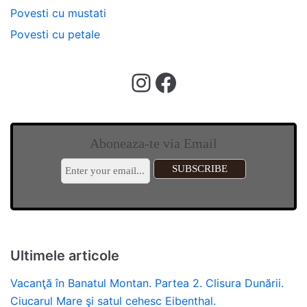
Povesti cu mustati
Povesti cu petale
Aboneaza-te via Email
Ultimele articole
Vacanţă în Banatul Montan. Partea 2. Clisura Dunării.
Ciucarul Mare şi satul cehesc Eibenthal.