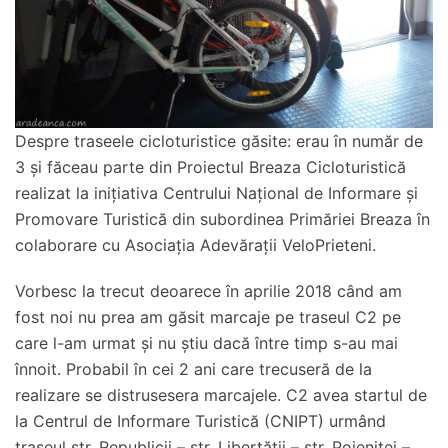
Despre traseele cicloturistice găsite: erau în număr de
3 și făceau parte din Proiectul Breaza Cicloturistică
realizat la inițiativa Centrului Național de Informare și
Promovare Turistică din subordinea Primăriei Breaza în
colaborare cu Asociația Adevărații VeloPrieteni.
Vorbesc la trecut deoarece în aprilie 2018 când am
fost noi nu prea am găsit marcaje pe traseul C2 pe
care l-am urmat și nu știu dacă între timp s-au mai
înnoit. Probabil în cei 2 ani care trecuseră de la
realizare se distrusesera marcajele. C2 avea startul de
la Centrul de Informare Turistică (CNIPT) urmând
traseul str. Republicii – str. Libertății – str. Poieniței –