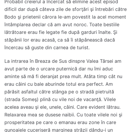
Probabil creierul a încercat să elimine acest episod
dificil dar după câteva zile de sforţări şi întrebări către
Bodo şi prietenii cărora le-am povestit la acel moment
întâmplarea declar că am avut noroc. Toate bestiile
lătrătoare erau fie legate fie după garduri înalte. Şi
stăpânii lor erau acasă, ca să îi stăpânească dacă
încercau să guste din carnea de turist.
La intrarea în Breaza de Sus dinspre Valea Târsei am
avut parte de o urcare puternică dar nu îmi aduc
aminte să mă fi deranjat prea mult. Atâta timp cât nu
erau câini cu bale aburinde totul era perfect. Am
părăsit asfaltul către stânga pe o stradă pietruită
(strada Someş) plină cu vile noi de vacanţă. Vilele
acelea aveau şi ele, unele, câini. Care evident lătrau.
Relaxarea mea se dusese naibii. Cu toate vilele noi şi
prosperitatea pe care o emanau erau zone în care
gunoaiele cuceriseră marginea străzii dându-i un