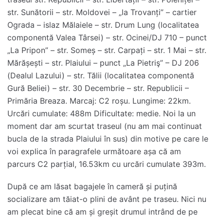
str. Sunătorii – str. Moldovei – „la Trovanți” – cartier
Ograda – islaz Mălaiele – str. Drum Lung (localitatea
componentă Valea Târsei) – str. Ocinei/DJ 710 – punct
„La Pripon” – str. Someș – str. Carpați – str. 1 Mai – str.
Mărășești – str. Plaiului – punct „La Pietriş” – DJ 206
(Dealul Lazului) – str. Tălii (localitatea componentă
Gură Beliei) – str. 30 Decembrie – str. Republicii –
Primăria Breaza. Marcaj: C2 roșu. Lungime: 22km.
Urcări cumulate: 488m Dificultate: medie. Noi la un
moment dar am scurtat traseul (nu am mai continuat
bucla de la strada Plaiului în sus) din motive pe care le
voi explica în paragrafele următoare așa că am
parcurs C2 parțial, 16.53km cu urcări cumulate 393m.
După ce am lăsat bagajele în cameră și puțină
socializare am tăiat-o plini de avânt pe traseu. Nici nu
am plecat bine că am și greșit drumul intrând de pe