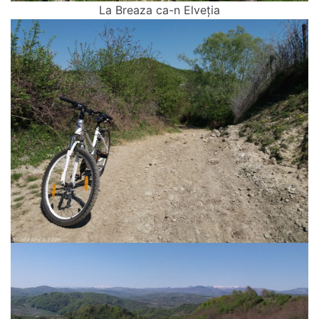
La Breaza ca-n Elveția