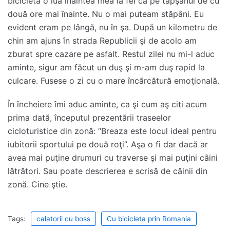
bicicleta o lua înaintea mea la fel ca pe tăpşanul de cu
două ore mai înainte. Nu o mai puteam stăpâni. Eu
evident eram pe lângă, nu în şa. După un kilometru de
chin am ajuns în strada Republicii şi de acolo am
zburat spre cazare pe asfalt. Restul zilei nu mi-l aduc
aminte, sigur am făcut un duş şi m-am duş rapid la
culcare. Fusese o zi cu o mare încărcătură emoţională.
În încheiere îmi aduc aminte, ca şi cum aş citi acum
prima dată, începutul prezentării traseelor
cicloturistice din zonă: “Breaza este locul ideal pentru
iubitorii sportului pe două roţi”. Aşa o fi dar dacă ar
avea mai puţine drumuri cu traverse şi mai puţini câini
lătrători. Sau poate descrierea e scrisă de câinii din
zonă. Cine ştie.
Tags:
calatorii cu boss
Cu bicicleta prin Romania