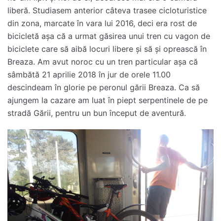
liberă. Studiasem anterior câteva trasee cicloturistice
din zona, marcate în vara lui 2016, deci era rost de
bicicletă așa că a urmat găsirea unui tren cu vagon de
biciclete care să aibă locuri libere și să și oprească în
Breaza. Am avut noroc cu un tren particular așa că
sâmbătă 21 aprilie 2018 în jur de orele 11.00
descindeam în glorie pe peronul gării Breaza. Ca să
ajungem la cazare am luat în piept serpentinele de pe
stradă Gării, pentru un bun început de aventură.