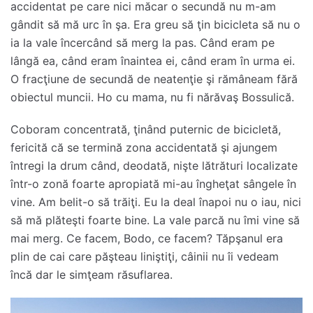
accidentat pe care nici măcar o secundă nu m-am
gândit să mă urc în şa. Era greu să ţin bicicleta să nu o
ia la vale încercând să merg la pas. Când eram pe
lângă ea, când eram înaintea ei, când eram în urma ei.
O fracţiune de secundă de neatenţie şi rămâneam fără
obiectul muncii. Ho cu mama, nu fi nărăvaş Bossulică.
Coboram concentrată, ţinând puternic de bicicletă,
fericită că se termină zona accidentată şi ajungem
întregi la drum când, deodată, nişte lătrături localizate
într-o zonă foarte apropiată mi-au îngheţat sângele în
vine. Am belit-o să trăiţi. Eu la deal înapoi nu o iau, nici
să mă plăteşti foarte bine. La vale parcă nu îmi vine să
mai merg. Ce facem, Bodo, ce facem? Tăpşanul era
plin de cai care păşteau liniştiţi, câinii nu îi vedeam
încă dar le simţeam răsuflarea.