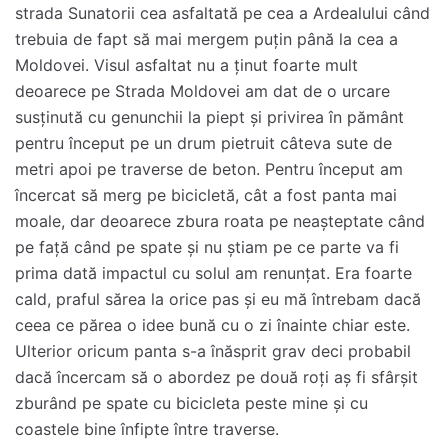
strada Sunatorii cea asfaltată pe cea a Ardealului când
trebuia de fapt să mai mergem puțin până la cea a
Moldovei. Visul asfaltat nu a ținut foarte mult
deoarece pe Strada Moldovei am dat de o urcare
susținută cu genunchii la piept și privirea în pământ
pentru început pe un drum pietruit câteva sute de
metri apoi pe traverse de beton. Pentru început am
încercat să merg pe bicicletă, cât a fost panta mai
moale, dar deoarece zbura roata pe neașteptate când
pe față când pe spate și nu știam pe ce parte va fi
prima dată impactul cu solul am renunțat. Era foarte
cald, praful sărea la orice pas și eu mă întrebam dacă
ceea ce părea o idee bună cu o zi înainte chiar este.
Ulterior oricum panta s-a înăsprit grav deci probabil
dacă încercam să o abordez pe două roți aș fi sfârșit
zburând pe spate cu bicicleta peste mine și cu
coastele bine înfipte între traverse.