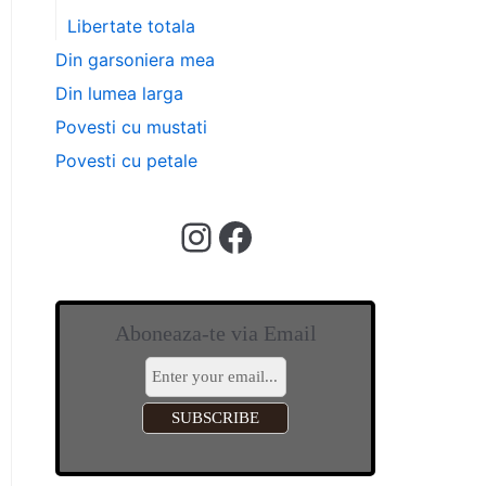
Libertate totala
Din garsoniera mea
Din lumea larga
Povesti cu mustati
Povesti cu petale
Aboneaza-te via Email