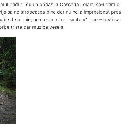
umul padurii cu un popas la Cascada Lolaia, sa-i dam o
rija sa ne stropeasca bine dar nu ne-a impresionat prea
rile de ploaie, ne cazam si ne “simtem” bine – tristi ca
orbe triste dar muzica vesela.