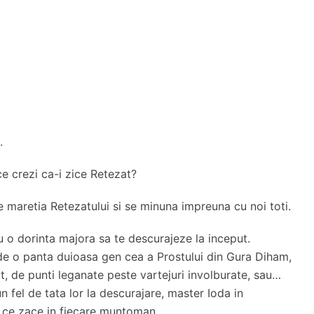
.
rezi ca-i zice Retezat?
re maretia Retezatului si se minuna impreuna cu noi toti.
u o dorinta majora sa te descurajeze la inceput.
de o panta duioasa gen cea a Prostului din Gura Diham,
ut, de punti leganate peste vartejuri involburate, sau…
un fel de tata lor la descurajare, master Ioda in
e ce zace in fiecare muntoman.