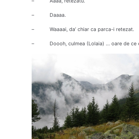
– Aaaa, retezatu.
– Daaaa.
– Waaaai, da’ chiar ca parca-i retezat.
– Doooh, culmea (Lolaia) … oare de ce cre