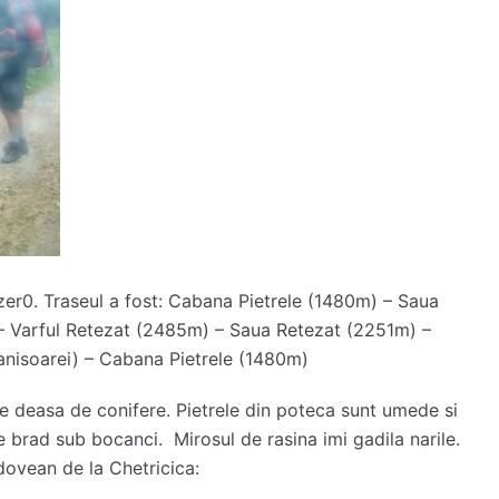
er0. Traseul a fost: Cabana Pietrele (1480m) – Saua
) – Varful Retezat (2485m) – Saua Retezat (2251m) –
tanisoarei) – Cabana Pietrele (1480m)
e deasa de conifere. Pietrele din poteca sunt umede si
 brad sub bocanci. Mirosul de rasina imi gadila narile.
ovean de la Chetricica: