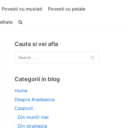
Povesti cu mustati
Povesti cu petale
alitate
Cauta si vei afla
Categorii in blog
Home
Despre Aradeanca
Calatorii
Din muntii mei
Din strainezia