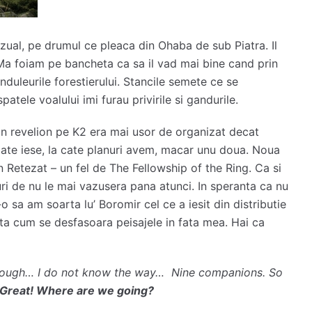
nzual, pe drumul ce pleaca din Ohaba de sub Piatra. Il
Ma foiam pe bancheta ca sa il vad mai bine cand prin
nduleurile forestierului. Stancile semete ce se
atele voalului imi furau privirile si gandurile.
n revelion pe K2 era mai usor de organizat decat
oate iese, la cate planuri avem, macar unu doua. Noua
n Retezat – un fel de The Fellowship of the Ring. Ca si
uri de nu le mai vazusera pana atunci. In speranta ca nu
o sa am soarta lu’ Boromir cel ce a iesit din distributie
ta cum se desfasoara peisajele in fata mea. Hai ca
r. Though… I do not know the way… Nine companions. So
Great! Where are we going?