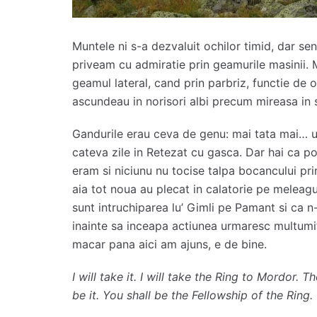
Muntele ni s-a dezvaluit ochilor timid, dar se
priveam cu admiratie prin geamurile masinii. 
geamul lateral, cand prin parbriz, functie de o
ascundeau in norisori albi precum mireasa in sp
Gandurile erau ceva de genu: mai tata mai… u
cateva zile in Retezat cu gasca. Dar hai ca p
eram si niciunu nu tocise talpa bocancului pri
aia tot noua au plecat in calatorie pe meleag
sunt intruchiparea lu’ Gimli pe Pamant si ca n-
inainte sa inceapa actiunea urmaresc multumi
macar pana aici am ajuns, e de bine.
I will take it. I will take the Ring to Mordo
be it. You shall be the Fellowship of the Ring.