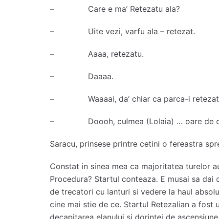
– Care e ma’ Retezatu ala?
– Uite vezi, varfu ala – retezat.
– Aaaa, retezatu.
– Daaaa.
– Waaaai, da’ chiar ca parca-i retezat
– Doooh, culmea (Lolaia) … oare de ce c
Saracu, prinsese printre cetini o fereastra sp
Constat in sinea mea ca majoritatea turelor a
Procedura? Startul conteaza. E musai sa dai 
de trecatori cu lanturi si vedere la haul absol
cine mai stie de ce. Startul Retezalian a fost 
decapitarea elanului si dorintei de ascensiun