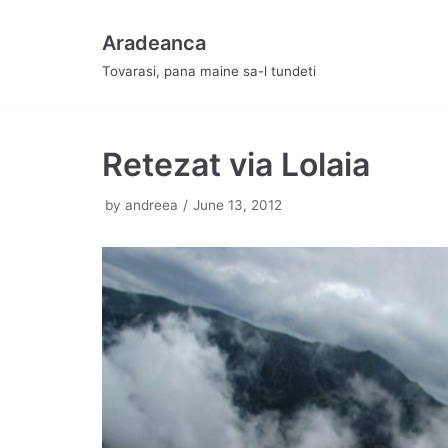
Skip
Aradeanca
to
Tovarasi, pana maine sa-l tundeti
content
Retezat via Lolaia
by
andreea
June 13, 2012