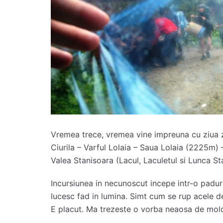
Vremea trece, vremea vine impreuna cu ziua z
Ciurila – Varful Lolaia – Saua Lolaia (2225m
Valea Stanisoara (Lacul, Laculetul si Lunca S
Incursiunea in necunoscut incepe intr-o padur
lucesc fad in lumina. Simt cum se rup acele de
E placut. Ma trezeste o vorba neaosa de mold