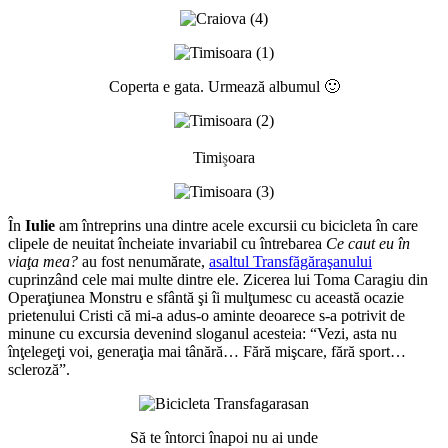
Coperta e gata. Urmează albumul 🙂
ş
Timi
oara
În
Iulie
am întreprins una dintre acele excursii cu bicicleta în care
clipele de neuitat încheiate invariabil cu întrebarea
Ce caut eu în
viaţa mea?
au fost nenumărate,
asaltul Transfăgăraşanului
cuprinzând cele mai multe dintre ele. Zicerea lui Toma Caragiu din
Operaţiunea Monstru e sfântă şi îi mulţumesc cu această ocazie
prietenului Cristi că mi-a adus-o aminte deoarece s-a potrivit de
minune cu excursia devenind sloganul acesteia: “Vezi, asta nu
înţelegeţi voi, generaţia mai tânără… Fără mişcare, fără sport…
scleroză”.
Să te întorci înapoi nu ai unde