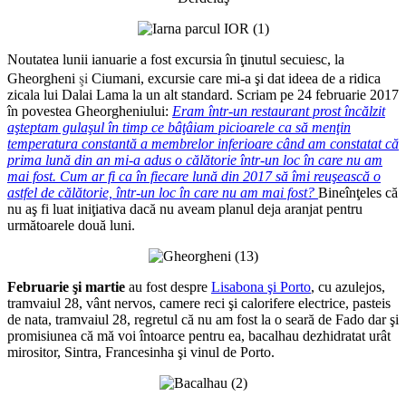
Noutatea lunii ianuarie a fost excursia în ţinutul secuiesc, la
şi
Gheorgheni
Ciumani, excursie care mi-a şi dat ideea de a ridica
zicala lui Dalai Lama la un alt standard. Scriam pe 24 februarie 2017
în povestea Gheorgheniului:
Eram într-un restaurant prost încălzit
aşteptam gulaşul în timp ce bâţâiam picioarele ca să menţin
temperatura constantă a membrelor inferioare când am constatat că
prima lună din an mi-a adus o călătorie într-un loc în care nu am
mai fost. Cum ar fi ca în fiecare lună din 2017 să îmi reuşească o
astfel de călătorie, într-un loc în care nu am mai fost?
Bineînţeles că
nu aş fi luat iniţiativa dacă nu aveam planul deja aranjat pentru
următoarele două luni.
Februarie şi martie
au fost despre
Lisabona şi Porto
, cu azulejos,
tramvaiul 28, vânt nervos, camere reci şi calorifere electrice, pasteis
de nata, tramvaiul 28, regretul că nu am fost la o seară de Fado dar şi
promisiunea că mă voi întoarce pentru ea, bacalhau dezhidratat urât
mirositor, Sintra, Francesinha şi vinul de Porto.