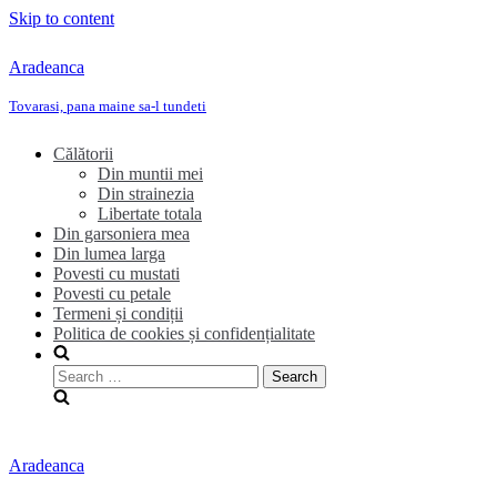
Skip to content
Aradeanca
Tovarasi, pana maine sa-l tundeti
Călătorii
Din muntii mei
Din strainezia
Libertate totala
Din garsoniera mea
Din lumea larga
Povesti cu mustati
Povesti cu petale
Termeni și condiții
Politica de cookies și confidențialitate
Search
for:
Aradeanca