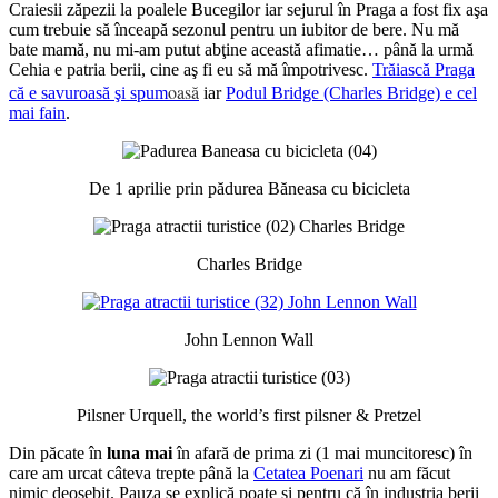
Craiesii zăpezii la poalele Bucegilor iar sejurul în Praga a fost fix aşa
cum trebuie să înceapă sezonul pentru un iubitor de bere. Nu mă
bate mamă, nu mi-am putut abţine această afimatie… până la urmă
Cehia e patria berii, cine aş fi eu să mă împotrivesc.
Trăiască Praga
oasă
că e savuroasă şi spum
iar
Podul Bridge (Charles Bridge) e cel
mai fain
.
De 1 aprilie prin pădurea Băneasa cu bicicleta
Charles Bridge
John Lennon Wall
Pilsner Urquell, the world’s first pilsner & Pretzel
Din păcate în
luna mai
în afară de prima zi (1 mai muncitoresc) în
care am urcat câteva trepte până la
Cetatea Poenari
nu am făcut
nimic deosebit. Pauza se explică poate şi pentru că în industria berii