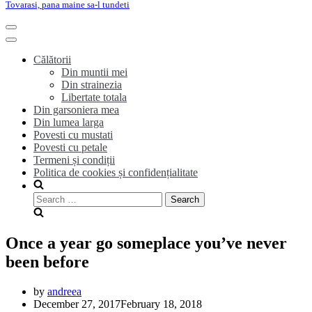
Tovarasi, pana maine sa-l tundeti
Toggle
Navigation
Toggle
Navigation
Călătorii
Din muntii mei
Din strainezia
Libertate totala
Din garsoniera mea
Din lumea larga
Povesti cu mustati
Povesti cu petale
Termeni și condiții
Politica de cookies și confidențialitate
Search
for:
Once a year go someplace you’ve never
been before
by
andreea
December 27, 2017
February 18, 2018