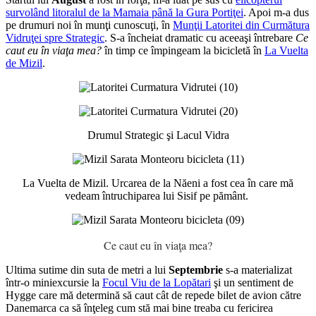
survolând litoralul de la Mamaia până la Gura Portiţei
. Apoi m-a dus
pe drumuri noi în munţi cunoscuţi, în
Munţii Latoritei din Curmătura
Vidruţei spre Strategic
. S-a încheiat dramatic cu aceeaşi întrebare
Ce
caut eu în viaţa mea?
în timp ce împingeam la bicicletă în
La Vuelta
de Mizil
.
Drumul Strategic şi Lacul Vidra
La Vuelta de Mizil. Urcarea de la Năeni a fost cea în care mă
vedeam întruchiparea lui Sisif pe pământ.
Ce caut eu în viaţa mea?
Ultima sutime din suta de metri a lui
Septembrie
s-a materializat
într-o miniexcursie la
Focul Viu de la Lopătari
şi un sentiment de
Hygge care mă determină să caut cât de repede bilet de avion către
Danemarca ca să înţeleg cum stă mai bine treaba cu fericirea