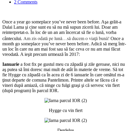
2 Comments
Once a year go someplace you’ve never been before. Aşa grăit-a
Dalai Lama şi cine sunt eu să nu mă supun zicerii lui. Doar am
reinterpretat-o. În loc de un an am încercat să fie o lună, vorba
Am zis odată pe lună…să ducem o viaţă bună!
cântecului.
Once a
month go someplace you’ve never been before. Adică să merg într-
un loc în care nu am mai fost sau să fac ceva ce nu am mai făcut
vreodată. A ieşit precum urmează în 2017:
Ianuarie
a fost fix pe gustul meu cu zăpadă şi zile geroase, nici nu
aş putea să îmi doresc mai mult de atât în materie de vreme. Să tot
fie Hygge cu zăpadă ca în acea zi de 6 ianuarie în care omătul m-a
ţinut departe de comuna Pantelimon. Printre altele se făcea că e
vineri după amiază, că ninge cu fulgi graşi şi că servesc vin fiert
(după program) în parcul IOR.
Hygge cu vin fiert
Derdeluş