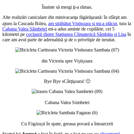
Înainte să mergi ţi-a rămas.
Alte realizări caniculare din minivacanţa făgărăşeană: în sfârşit am
â
ajuns la Cascada B
lea,
am străbătut Viştişoara şi mi-a plăcut
, tura la
Cabana Valea Sâmbetei
mi-a adus aminte de copilărie, cei 5
kilometri pe
coclaurii dintre Staţiunea Climaterică Sâmbăta şi Lisa
în
care am avut parte de adrenalină şi de o privelişte de neuitat.
ş
ş
din Victoria spre Vi
ti
oara
Bye Bye sCârţişoara! 🙂
â
Cabana Valea S
mbetei
ă
ă
ş
Cu F
g
ra
ii în spate, greaua povară a întoarcerii
Startul lui
August
a fost în forţă, m-a luat pe sus cu
elicopterul