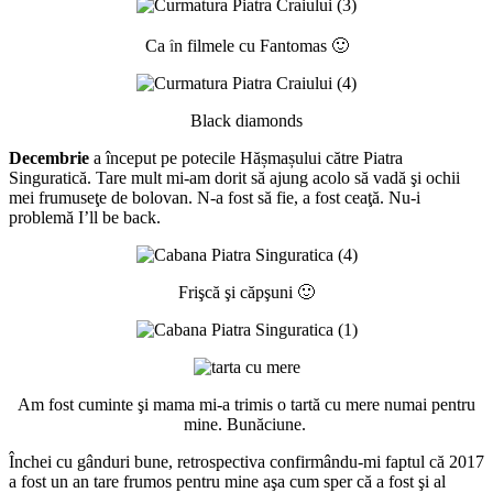
î
Ca
n filmele cu Fantomas 🙂
Black diamonds
Decembrie
a început pe potecile Hășmașului către Piatra
Singuratică. Tare mult mi-am dorit să ajung acolo să vadă şi ochii
mei frumuseţe de bolovan. N-a fost să fie, a fost ceaţă. Nu-i
problemă I’ll be back.
Frişcă şi căpşuni 🙂
Am fost cuminte şi mama mi-a trimis o tartă cu mere numai pentru
mine. Bunăciune.
Închei cu gânduri bune, retrospectiva confirmându-mi faptul că 2017
a fost un an tare frumos pentru mine aşa cum sper că a fost şi al