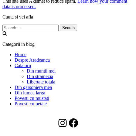
This site uses Akismet to reduce spam.
Learn how your comment
data is processed.
Cauta si vei afla
Search
for:
Categorii in blog
Home
Despre Aradeanca
Calatorii
Din muntii mei
Din strainezia
Libertate totala
Din garsoniera mea
Din lumea larga
Povesti cu mustati
Povesti cu petale
Instagram
Facebook