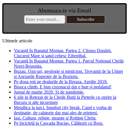
Aboneaza-te via Email
Ultimele articole
Vacanţă în Banatul Montan. Partea 2. Clisura Dunării.
Ciucarul Mare şi satul cehesc Eibenthal.
Vacanţă în Banatul Montan. Partea 1. Parcul Național Cheile
Nerei-Beuşniţa.
Buzau. Ozn-uri, geologie si misticism. Trovantii de la Ulmet
si Asezarile Rupestre de la Bozioru.
Pe doua roti pe dealurile de la Breaza. Aprilie 2018.
Bisoca climb. E bun cozonacul dar e bun și pedalatul!
Jurnal de martie 2020. Si de pandemie.
6 zile in Retezat de la Cheile Butii la Pietrele cu oprire la
Bucura si alte incursiuni
Metallica la turci. Istanbul city break. Cand e vorba de
destinatie, de calatorie dar mai ales de prieteni.
Iasi. Cultura, religie, moaste si Rotting Christ.
Pe bicicletă la Cascada Buciaș. Călătorii cu Boss.