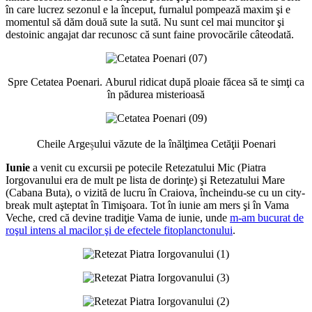
în care lucrez sezonul e la început, furnalul pompează maxim şi e
momentul să dăm două sute la sută. Nu sunt cel mai muncitor şi
destoinic angajat dar recunosc că sunt faine provocările câteodată.
Spre Cetatea Poenari. Aburul ridicat după ploaie făcea să te simţi ca
în pădurea misterioasă
ş
Cheile Arge
ului văzute de la înălţimea Cetăţii Poenari
Iunie
a venit cu excursii pe potecile Retezatului Mic (Piatra
Iorgovanului era de mult pe lista de dorinţe) şi Retezatului Mare
(Cabana Buta), o vizită de lucru în Craiova, încheindu-se cu un city-
break mult aşteptat în Timişoara. Tot în iunie am mers şi în Vama
Veche, cred că devine tradiţie Vama de iunie, unde
m-am bucurat de
roşul intens al macilor şi de efectele fitoplanctonului
.