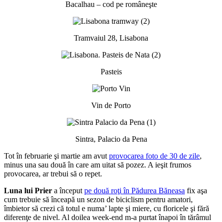
Bacalhau – cod pe româneşte
Tramvaiul 28, Lisabona
Pasteis
Vin de Porto
Sintra, Palacio da Pena
Tot în februarie şi martie am avut
provocarea foto de 30 de zile
,
minus una sau două în care am uitat să pozez. A ieşit frumos
provocarea, ar trebui să o repet.
Luna lui Prier
a început
pe două roţi în Pădurea Băneasa
fix aşa
cum trebuie să înceapă un sezon de biciclism pentru amatori,
îmbietor să crezi că totul e numa’ lapte şi miere, cu floricele şi fără
diferenţe de nivel. Al doilea week-end m-a purtat înapoi în tărâmul