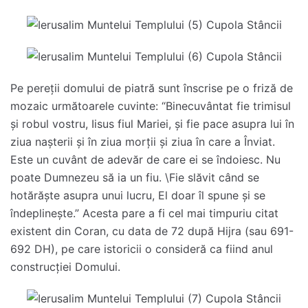
Pe pereții domului de piatră sunt înscrise pe o friză de
mozaic următoarele cuvinte: “Binecuvântat fie trimisul
și robul vostru, Iisus fiul Mariei, și fie pace asupra lui în
ziua nașterii și în ziua morții și ziua în care a Înviat.
Este un cuvânt de adevăr de care ei se îndoiesc. Nu
poate Dumnezeu să ia un fiu. \Fie slăvit când se
hotărăște asupra unui lucru, El doar îl spune și se
îndeplinește.” Acesta pare a fi cel mai timpuriu citat
existent din Coran, cu data de 72 după Hijra (sau 691-
692 DH), pe care istoricii o consideră ca fiind anul
construcției Domului.