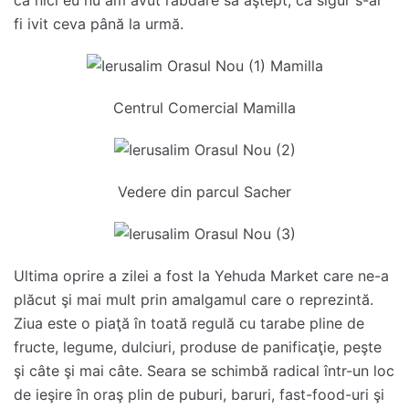
că nici eu nu am avut răbdare să aştept, că sigur s-ar
fi ivit ceva până la urmă.
Centrul Comercial Mamilla
Vedere din parcul Sacher
Ultima oprire a zilei a fost la Yehuda Market care ne-a
plăcut şi mai mult prin amalgamul care o reprezintă.
Ziua este o piaţă în toată regulă cu tarabe pline de
fructe, legume, dulciuri, produse de panificaţie, peşte
şi câte şi mai câte. Seara se schimbă radical într-un loc
de ieşire în oraş plin de puburi, baruri, fast-food-uri şi