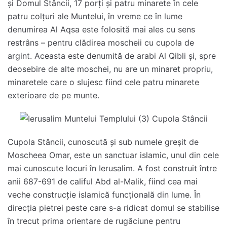
și Domul Stâncii, 17 porți și patru minarete în cele
patru colțuri ale Muntelui, în vreme ce în lume
denumirea Al Aqsa este folosită mai ales cu sens
restrâns – pentru clădirea moscheii cu cupola de
argint. Aceasta este denumită de arabi Al Qibli și, spre
deosebire de alte moschei, nu are un minaret propriu,
minaretele care o slujesc fiind cele patru minarete
exterioare de pe munte.
Cupola Stâncii, cunoscută și sub numele greșit de
Moscheea Omar, este un sanctuar islamic, unul din cele
mai cunoscute locuri în Ierusalim. A fost construit între
anii 687-691 de califul Abd al-Malik, fiind cea mai
veche construcție islamică funcțională din lume. În
direcția pietrei peste care s-a ridicat domul se stabilise
în trecut prima orientare de rugăciune pentru