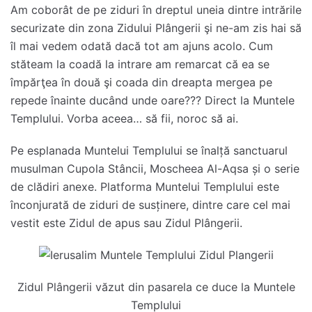
Am coborât de pe ziduri în dreptul uneia dintre intrările
securizate din zona Zidului Plângerii şi ne-am zis hai să
îl mai vedem odată dacă tot am ajuns acolo. Cum
stăteam la coadă la intrare am remarcat că ea se
împărţea în două şi coada din dreapta mergea pe
repede înainte ducând unde oare??? Direct la Muntele
Templului. Vorba aceea… să fii, noroc să ai.
Pe esplanada Muntelui Templului se înalță sanctuarul
musulman Cupola Stâncii, Moscheea Al-Aqsa și o serie
de clădiri anexe. Platforma Muntelui Templului este
înconjurată de ziduri de susținere, dintre care cel mai
vestit este Zidul de apus sau Zidul Plângerii.
Zidul Plângerii văzut din pasarela ce duce la Muntele
Templului