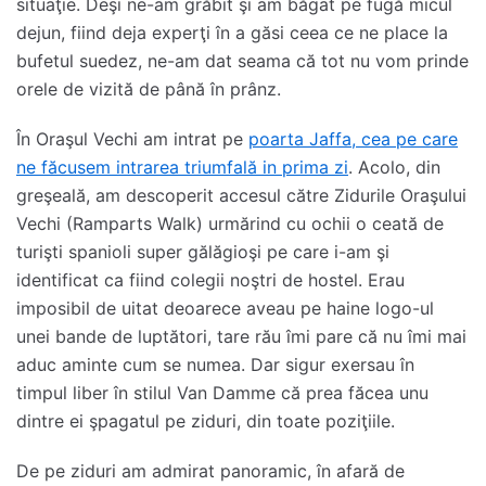
situaţie. Deşi ne-am grăbit şi am băgat pe fugă micul
dejun, fiind deja experţi în a găsi ceea ce ne place la
bufetul suedez, ne-am dat seama că tot nu vom prinde
orele de vizită de până în prânz.
În Oraşul Vechi am intrat pe
poarta Jaffa, cea pe care
ne făcusem intrarea triumfală in prima zi
. Acolo, din
greşeală, am descoperit accesul către Zidurile Oraşului
Vechi (Ramparts Walk) urmărind cu ochii o ceată de
turişti spanioli super gălăgioşi pe care i-am şi
identificat ca fiind colegii noştri de hostel. Erau
imposibil de uitat deoarece aveau pe haine logo-ul
unei bande de luptători, tare rău îmi pare că nu îmi mai
aduc aminte cum se numea. Dar sigur exersau în
timpul liber în stilul Van Damme că prea făcea unu
dintre ei şpagatul pe ziduri, din toate poziţiile.
De pe ziduri am admirat panoramic, în afară de