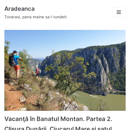
Skip
Aradeanca
to
Tovarasi, pana maine sa-l tundeti
content
Vacanţă în Banatul Montan. Partea 2.
Clisura Dunării. Ciucarul Mare şi satul