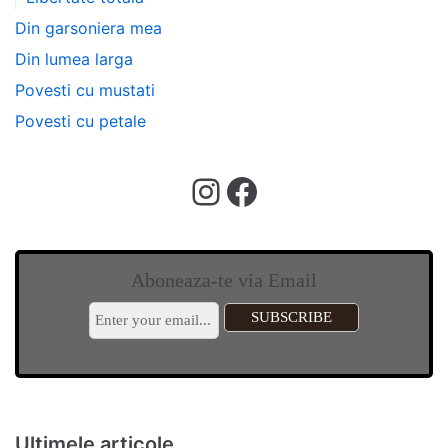
Din garsoniera mea
Din lumea larga
Povesti cu mustati
Povesti cu petale
Aboneaza-te via Email
Ultimele articole