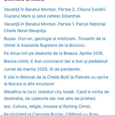
Vacanţă în Banatul Montan. Partea 2. Clisura Dunării.
Ciucarul Mare şi satul cehesc Eibenthal.
Vacanţă în Banatul Montan. Partea 1. Parcul Național
Cheile Nerei-Beuşniţa.
Buzau. Ozn-uri, geologie si misticism. Trovantii de la
Ulmet si Asezarile Rupestre de la Bozioru.
Pe doua roti pe dealurile de la Breaza. Aprilie 2018.
Bisoca climb. E bun cozonacul dar e bun și pedalatul!
Jurnal de martie 2020. Si de pandemie.
6 zile in Retezat de la Cheile Butii la Pietrele cu oprire
la Bucura si alte incursiuni
Metallica la turci. Istanbul city break. Cand e vorba de
destinatie, de calatorie dar mai ales de prieteni.
Iasi. Cultura, religie, moaste si Rotting Christ.
Pe bicicletă la Cascada Buciaș. Călătorii cu Boss.