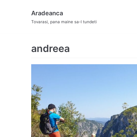
Skip
Aradeanca
to
Tovarasi, pana maine sa-l tundeti
content
andreea