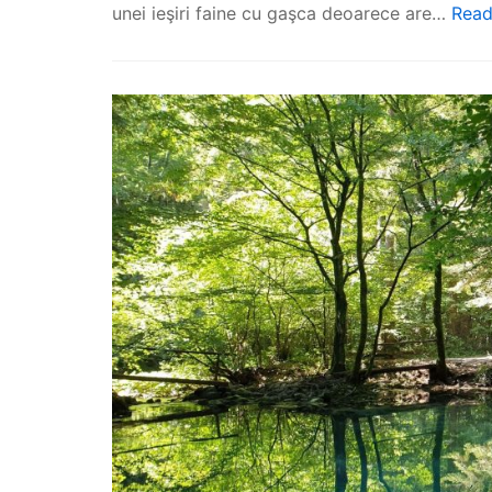
unei ieşiri faine cu gaşca deoarece are…
Read