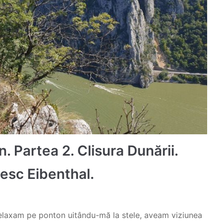
 Partea 2. Clisura Dunării.
hesc Eibenthal.
 relaxam pe ponton uitându-mă la stele, aveam viziunea