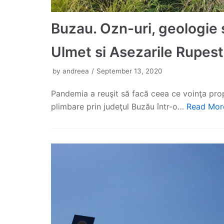
Buzau. Ozn-uri, geologie s
Ulmet si Asezarile Rupest
by
andreea
September 13, 2020
Pandemia a reuşit să facă ceea ce voinţa prop
plimbare prin judeţul Buzău într-o…
Read Mor