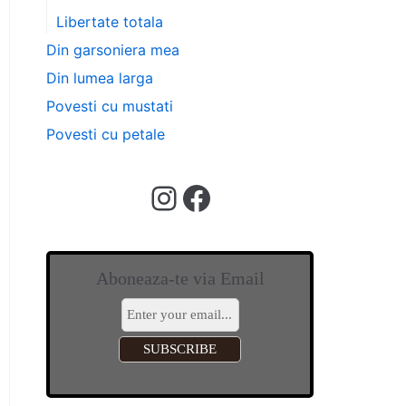
Libertate totala
Din garsoniera mea
Din lumea larga
Povesti cu mustati
Povesti cu petale
Aboneaza-te via Email