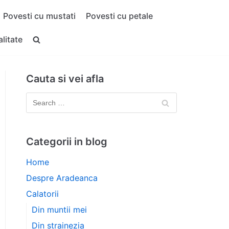
Povesti cu mustati
Povesti cu petale
alitate
Cauta si vei afla
Categorii in blog
Home
Despre Aradeanca
Calatorii
Din muntii mei
Din strainezia