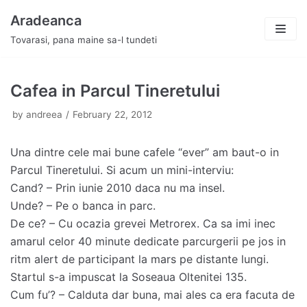
Skip
Aradeanca
to
Tovarasi, pana maine sa-l tundeti
content
Cafea in Parcul Tineretului
by
andreea
February 22, 2012
Una dintre cele mai bune cafele “ever” am baut-o in
Parcul Tineretului. Si acum un mini-interviu:
Cand? – Prin iunie 2010 daca nu ma insel.
Unde? – Pe o banca in parc.
De ce? – Cu ocazia grevei Metrorex. Ca sa imi inec
amarul celor 40 minute dedicate parcurgerii pe jos in
ritm alert de participant la mars pe distante lungi.
Startul s-a impuscat la Soseaua Oltenitei 135.
Cum fu’? – Calduta dar buna, mai ales ca era facuta de