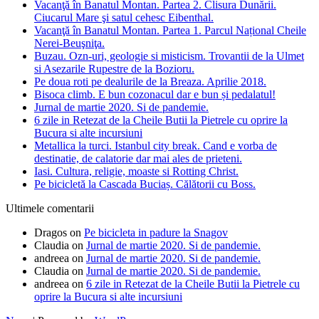
Vacanţă în Banatul Montan. Partea 2. Clisura Dunării.
Ciucarul Mare şi satul cehesc Eibenthal.
Vacanţă în Banatul Montan. Partea 1. Parcul Național Cheile
Nerei-Beuşniţa.
Buzau. Ozn-uri, geologie si misticism. Trovantii de la Ulmet
si Asezarile Rupestre de la Bozioru.
Pe doua roti pe dealurile de la Breaza. Aprilie 2018.
Bisoca climb. E bun cozonacul dar e bun și pedalatul!
Jurnal de martie 2020. Si de pandemie.
6 zile in Retezat de la Cheile Butii la Pietrele cu oprire la
Bucura si alte incursiuni
Metallica la turci. Istanbul city break. Cand e vorba de
destinatie, de calatorie dar mai ales de prieteni.
Iasi. Cultura, religie, moaste si Rotting Christ.
Pe bicicletă la Cascada Buciaș. Călătorii cu Boss.
Ultimele comentarii
Dragos
on
Pe bicicleta in padure la Snagov
Claudia
on
Jurnal de martie 2020. Si de pandemie.
andreea
on
Jurnal de martie 2020. Si de pandemie.
Claudia
on
Jurnal de martie 2020. Si de pandemie.
andreea
on
6 zile in Retezat de la Cheile Butii la Pietrele cu
oprire la Bucura si alte incursiuni