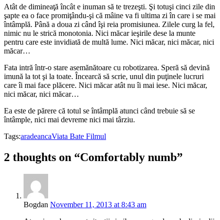
Atât de dimineaţă încât e inuman să te trezeşti. Şi totuşi cinci zile din
şapte ea o face promiţându-şi că mâine va fi ultima zi în care i se mai
întâmplă. Până a doua zi când îşi reia promisiunea. Zilele curg la fel,
nimic nu le strică monotonia. Nici măcar ieşirile dese la munte
pentru care este invidiată de multă lume. Nici măcar, nici măcar, nici
măcar…
Fata intră într-o stare asemănătoare cu robotizarea. Speră să devină
imună la tot şi la toate. Încearcă să scrie, unul din puţinele lucruri
care îi mai face plăcere. Nici măcar atât nu îi mai iese. Nici măcar,
nici măcar, nici măcar…
Ea este de părere că totul se întâmplă atunci când trebuie să se
întâmple, nici mai devreme nici mai târziu.
Tags:
aradeanca
Viata Bate Filmul
2 thoughts on “Comfortably numb”
Bogdan
November 11, 2013 at 8:43 am