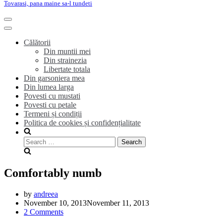
Tovarasi, pana maine sa-l tundeti
Toggle
Navigation
Toggle
Navigation
Călătorii
Din muntii mei
Din strainezia
Libertate totala
Din garsoniera mea
Din lumea larga
Povesti cu mustati
Povesti cu petale
Termeni și condiții
Politica de cookies și confidențialitate
Search
for:
Comfortably numb
by
andreea
November 10, 2013
November 11, 2013
2 Comments