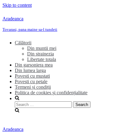
Skip to content
Aradeanca
Tovarasi, pana maine sa-l tundeti
Călătorii
Din muntii mei
Din strainezia
Libertate totala
Din garsoniera mea
Din lumea larga
Povesti cu mustati
Povesti cu petale
Termeni și condiții
Politica de cookies și confidențialitate
Search
for:
Aradeanca