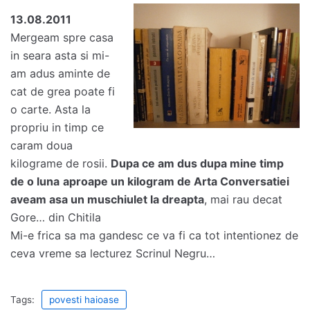
13.08.2011
Mergeam spre casa
in seara asta si mi-
am adus aminte de
cat de grea poate fi
o carte. Asta la
propriu in timp ce
caram doua
kilograme de rosii.
Dupa ce am dus dupa mine timp
de o luna
aproape un kilogram de Arta Conversatiei
aveam asa un muschiulet la dreapta
, mai rau decat
Gore… din Chitila
Mi-e frica sa ma gandesc ce va fi ca tot intentionez de
ceva vreme sa lecturez Scrinul Negru…
Tags:
povesti haioase