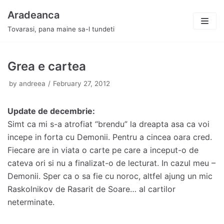
Skip
Aradeanca
to
Tovarasi, pana maine sa-l tundeti
content
Grea e cartea
by
andreea
February 27, 2012
Update de decembrie:
Simt ca mi s-a atrofiat “brendu” la dreapta asa ca voi
incepe in forta cu Demonii. Pentru a cincea oara cred.
Fiecare are in viata o carte pe care a inceput-o de
cateva ori si nu a finalizat-o de lecturat. In cazul meu –
Demonii. Sper ca o sa fie cu noroc, altfel ajung un mic
Raskolnikov de Rasarit de Soare… al cartilor
neterminate.