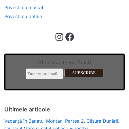
Povesti cu mustati
Povesti cu petale
Aboneaza-te via Email
Ultimele articole
Vacanţă în Banatul Montan. Partea 2. Clisura Dunării.
Ciucarul Mare şi satul cehesc Eibenthal.