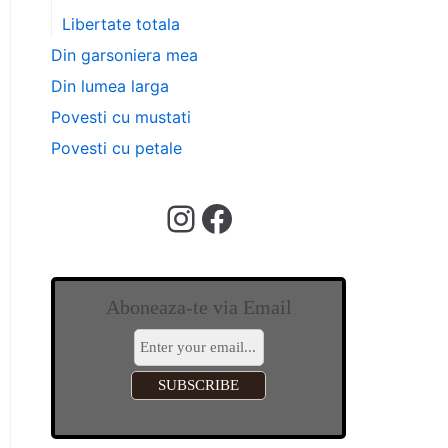
Libertate totala
Din garsoniera mea
Din lumea larga
Povesti cu mustati
Povesti cu petale
Aboneaza-te via Email