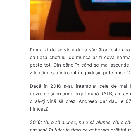
Prima zi de serviciu dupa sărbători este cea 
că lipsa chefului de muncă ar fi ceva norma
peste tot. Din când în când se mai ascunde p
zile când s-a întrecut în ghiduşii, pot spune “
Dacă în 2016 s-au întamplat cele de mai j
devreme şi nu am alergat după RATB, am avut
o să-ţi vină să crezi Andreeo dar da… e 07
filmează!
2016:
Nu o să alunec, nu o să alunec. Nu o să
ascunsă în fular în timp ce coboram grăbită tr