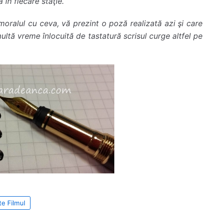
 în fiecare staţie.
u moralul cu ceva, vă prezint o poză realizată azi şi care
ultă vreme înlocuită de tastatură scrisul curge altfel pe
te Filmul