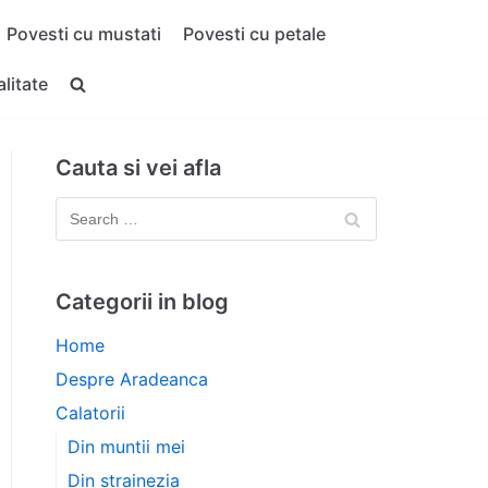
Povesti cu mustati
Povesti cu petale
alitate
Cauta si vei afla
Categorii in blog
Home
Despre Aradeanca
Calatorii
Din muntii mei
Din strainezia