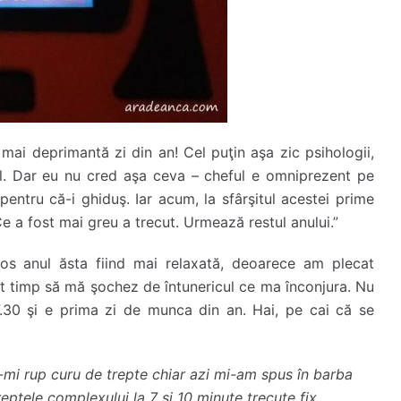
mai deprimantă zi din an! Cel puţin aşa zic psihologii,
l. Dar eu nu cred aşa ceva – cheful e omniprezent pe
entru că-i ghiduş. Iar acum, la sfârşitul acestei prime
Ce a fost mai greu a trecut. Urmează restul anului.”
os anul ăsta fiind mai relaxată, deoarece am plecat
 timp să mă şochez de întunericul ce ma înconjura. Nu
.30 şi e prima zi de munca din an. Hai, pe cai că se
-mi rup curu de trepte chiar azi mi-am spus în barba
eptele complexului la 7 şi 10 minute trecute fix