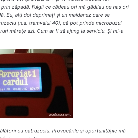
 prin zăpadă. Fulgii ce cădeau ori mă gâdilau pe nas ori
ă. Eu, alţi doi deprimaţi şi un maidanez care se
ruzeciu (n.a. tramvaiul 40), că pot prinde microbuzul
uri măreţe azi. Cum ar fi să ajung la serviciu. Şi mi-a
ătorii cu patruzeciu. Provocările şi oportunităţile mă