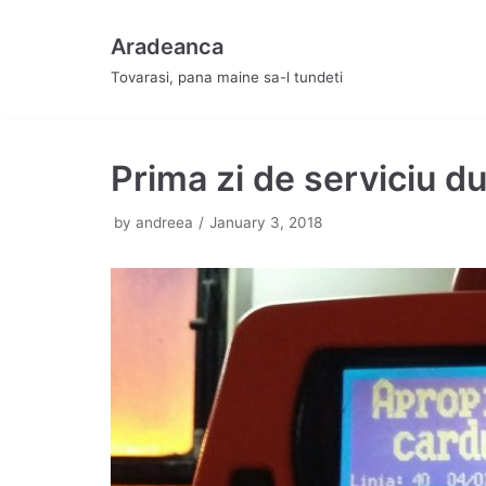
Skip
Aradeanca
to
Tovarasi, pana maine sa-l tundeti
content
Prima zi de serviciu d
by
andreea
January 3, 2018