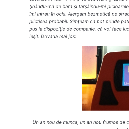
ţinându-mă de bară şi târşâindu-mi picioarele
îmi intrau în ochi. Alergam bezmetică pe strad
plictisea probabil. Simţeam că pot prinde pat
pus la dispoziţie de companie, că voi face lucr
ieşit. Dovada mai jos:
Un an nou de muncă, un an nou frumos de căl