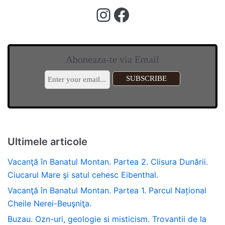
Aboneaza-te via Email
Ultimele articole
Vacanţă în Banatul Montan. Partea 2. Clisura Dunării.
Ciucarul Mare şi satul cehesc Eibenthal.
Vacanţă în Banatul Montan. Partea 1. Parcul Național
Cheile Nerei-Beuşniţa.
Buzau. Ozn-uri, geologie si misticism. Trovantii de la