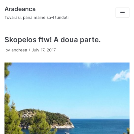
Skip
Aradeanca
to
Tovarasi, pana maine sa-l tundeti
content
Skopelos ftw! A doua parte.
by
andreea
July 17, 2017