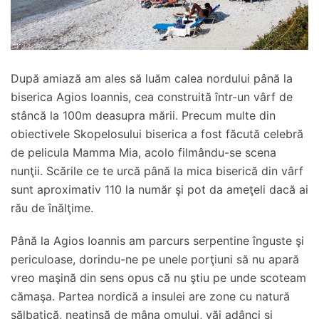
După amiază am ales să luăm calea nordului până la
biserica Agios Ioannis, cea construită într-un vârf de
stâncă la 100m deasupra mării. Precum multe din
obiectivele Skopelosului biserica a fost făcută celebră
de pelicula Mamma Mia, acolo filmându-se scena
nunţii. Scările ce te urcă până la mica biserică din vârf
sunt aproximativ 110 la număr şi pot da ameţeli dacă ai
rău de înălţime.
Până la Agios Ioannis am parcurs serpentine înguste şi
periculoase, dorindu-ne pe unele porţiuni să nu apară
vreo maşină din sens opus că nu ştiu pe unde scoteam
cămaşa. Partea nordică a insulei are zone cu natură
sălbatică, neatinsă de mâna omului, văi adânci şi