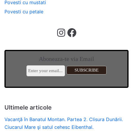
Povesti cu mustati
Povesti cu petale
Aboneaza-te via Email
Ultimele articole
Vacanţă în Banatul Montan. Partea 2. Clisura Dunării.
Ciucarul Mare şi satul cehesc Eibenthal.