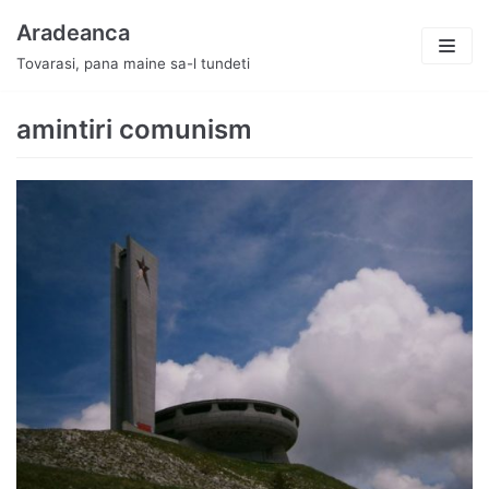
Skip
Aradeanca
to
Tovarasi, pana maine sa-l tundeti
content
amintiri comunism