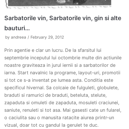
Sarbatorile vin, Sarbatorile vin, gin si alte
bauturi…
by
andreea
February 29, 2012
Prin agentie e clar un lucru. De la sfarsitul lui
septembrie inceputul lui octombrie multe din actiunile
noastre graviteaza in jurul iernii si a sarbatorilor de
iarna. Start navalnic la programe, layout-uri, promotii
si tot ce s-a inventat pe lumea asta. Conditia este
specificul hivernal. Sa colcaie de fulguleti, globulete,
braduti si ramurici de braduti, beteluta, stelute,
zapaduta si omuleti de zapaduta, mosuleti craciunei,
saniute, renuleti si tot asa. Mai gasesti cate un fularel,
o caciulita sau o manusita ratacite aiurea printr-un
vizual, doar tot cu gandul la gerulet te duc.