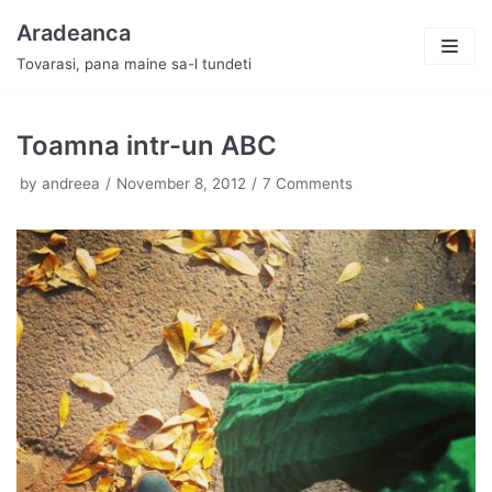
Skip
Aradeanca
to
Tovarasi, pana maine sa-l tundeti
content
Toamna intr-un ABC
by
andreea
November 8, 2012
7 Comments