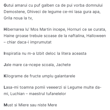
G
utui amarui cu puf galben ca de pui vorba domnului
Demostene, Ghiveci de legume ce-mi lasa gura apa,
Grila noua la tv,
H
ibernarea lu’ Mos Martin incepe, Hornuri ce se curata,
Haine groase trebuie scoase de la naftalina, Halloween
– chiar daca-i imprumutat
I
nspiratia nu m-a Izbit deloc la litera aceasta
J
ale mare ca-ncepe scoala, Jachete
K
ilograme de fructe umplu galantarele
L
asa-mi toamna pomii veeeerzi si Legume multe da-
mi, Luchian – maestrul tufanelelor
M
ust si Miere sau niste Mere