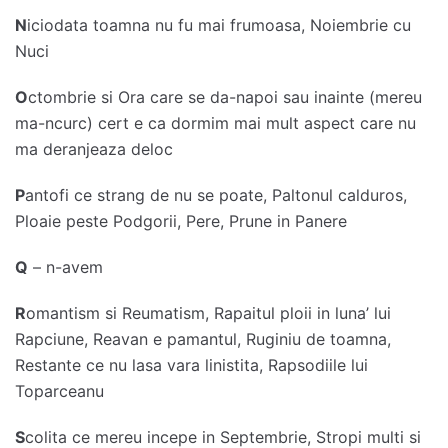
N
iciodata toamna nu fu mai frumoasa, Noiembrie cu
Nuci
O
ctombrie si Ora care se da-napoi sau inainte (mereu
ma-ncurc) cert e ca dormim mai mult aspect care nu
ma deranjeaza deloc
P
antofi ce strang de nu se poate, Paltonul calduros,
Ploaie peste Podgorii, Pere, Prune in Panere
Q
– n-avem
R
omantism si Reumatism, Rapaitul ploii in luna’ lui
Rapciune, Reavan e pamantul, Ruginiu de toamna,
Restante ce nu lasa vara linistita, Rapsodiile lui
Toparceanu
S
colita ce mereu incepe in Septembrie, Stropi multi si