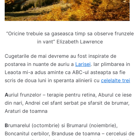
“Oricine trebuie sa gaseasca timp sa observe frunzele
in vant” Elizabeth Lawrence
Cugetarile de mai devreme au fost inspirate de
postarea in nuante de auriu a
Larisei
. Iar plimbarea in
Leaota mi-a adus aminte ca ABC-ul asteapta sa fie
scris de doua luni in speranta alinierii cu
celelalte trei
A
uriul frunzelor – terapie pentru retina, Aburul ce iese
din nari, Andrei cel sfant serbat pe sfarsit de brumar,
Araturi de toamna
B
rumarelul (octombrie) si Brumarul (noiembrie),
Boncanitul cerbilor, Branduse de toamna – cercelusi de