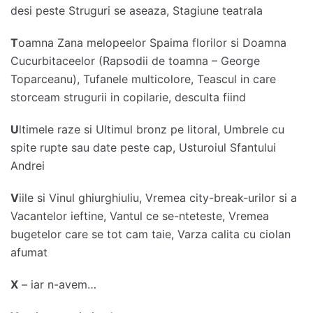
desi peste Struguri se aseaza, Stagiune teatrala
T
oamna Zana melopeelor Spaima florilor si Doamna
Cucurbitaceelor (Rapsodii de toamna – George
Toparceanu), Tufanele multicolore, Teascul in care
storceam strugurii in copilarie, desculta fiind
U
ltimele raze si Ultimul bronz pe litoral, Umbrele cu
spite rupte sau date peste cap, Usturoiul Sfantului
Andrei
V
iile si Vinul ghiurghiuliu, Vremea city-break-urilor si a
Vacantelor ieftine, Vantul ce se-nteteste, Vremea
bugetelor care se tot cam taie, Varza calita cu ciolan
afumat
X
– iar n-avem…