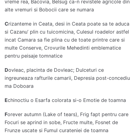
vreme rea, Bacovia, Belsug ca-n revistele agricole din
alte vremuri si Bobocii care se numara
C
rizanteme in Ceata, desi in Ceata poate sa te aduca
si Cazanu’ plin cu tuicomicina, Culesul roadelor astfel
incat Camara sa fie plina cu de toate printre care si
multe Conserve, Crovurile Mehedinti emblematice
pentru peisaje tomnatice
D
ovleac, placinta de Dovleac; Dulceturi ce
ingreuneaza rafturile camarii, Depresia post-concediu
ma Doboara
E
chinoctiu o Esarfa colorata si-o Emotie de toamna
F
orever autumn (Lake of tears), Frig fapt pentru care
Focuri se aprind in sobe, Fructe multe, Fosnet de
Frunze uscate si Fumul curateniei de toamna