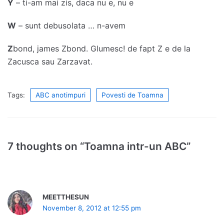
Y
– ti-am mai zis, daca nu e, nu e
W
– sunt debusolata … n-avem
Z
bond, james Zbond. Glumesc! de fapt Z e de la
Zacusca sau Zarzavat.
Tags:
ABC anotimpuri
Povesti de Toamna
7 thoughts on “Toamna intr-un ABC”
MEETTHESUN
November 8, 2012 at 12:55 pm