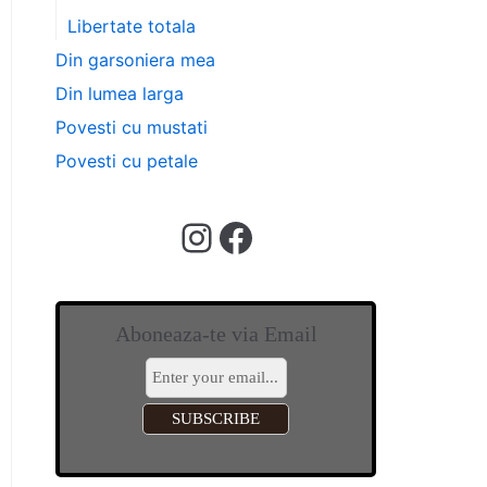
Libertate totala
Din garsoniera mea
Din lumea larga
Povesti cu mustati
Povesti cu petale
Aboneaza-te via Email