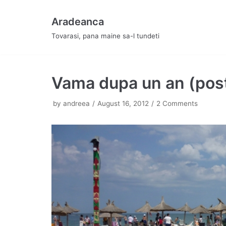
Skip
Aradeanca
to
Tovarasi, pana maine sa-l tundeti
content
Vama dupa un an (post
by
andreea
August 16, 2012
2 Comments