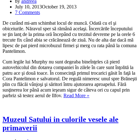
by
andreea
July 10, 2013
October 19, 2013
7 Comments
De curând mi-am schimbat locul de muncă. Odată cu el şi
obiceiurile. Năravul sper să rămână acelaşi. Încercările începutului
se ţin lanţ de la prima oră începând cu trezitul devreme pe la orele 6
trecute fix când abia se crăcănează de ziuă. Nu de alta dar dacă mă
lipesc de pat pierd microbuzul firmei şi merg cu rata până la comuna
Pantelimon.
Cum legile lui Murphy nu sunt degeaba bineînţeles că pierd
autovehicolul din dotarea companiei în zilele în care sunt înţolită la
patru ace şi două toace. În consecinţă primul trocarici găsit în faţă la
Cora Pantelimon e salvatorul. De regulă nimeresc unul spre Brăneşti
plin cu flăcăi vânjoşi şi săritori întru ajutorarea aproapelui. Fără
susţinerea lor până acum ieşeam sigur de câteva ori cu capul prin
Viata
parbriz să testez aerul de Ilfov.
Read More »
bate
filmul.
Episodul
2.
Muzeul Satului in culorile vesele ale
primaverii