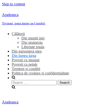
Skip to content
Aradeanca
Tovarasi, pana maine sa-l tundeti
Călătorii
Din muntii mei
Din strainezia
Libertate totala
Din garsoniera mea
Din lumea larga
Povesti cu mustati
Povesti cu petale
Termeni și condiții
Politica de cookies și confidențialitate
Search
for:
Aradeanca