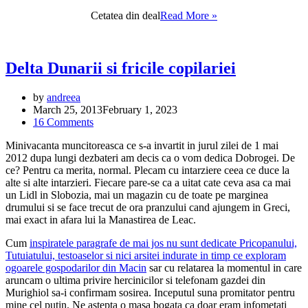
Enisala,
Cetatea din deal
Read More »
cetatea
din
deal
vs.
Delta Dunarii si fricile copilariei
Halmyris,
ruina
by
andreea
din
March 25, 2013
February 1, 2023
vale
16 Comments
Minivacanta muncitoreasca ce s-a invartit in jurul zilei de 1 mai
2012 dupa lungi dezbateri am decis ca o vom dedica Dobrogei. De
ce? Pentru ca merita, normal. Plecam cu intarziere ceea ce duce la
alte si alte intarzieri. Fiecare pare-se ca a uitat cate ceva asa ca mai
un Lidl in Slobozia, mai un magazin cu de toate pe marginea
drumului si se face trecut de ora pranzului cand ajungem in Greci,
mai exact in afara lui la Manastirea de Leac.
Cum
inspiratele paragrafe de mai jos nu sunt dedicate Pricopanului,
Tutuiatului, testoaselor si nici arsitei indurate in timp ce exploram
ogoarele gospodarilor din Macin
sar cu relatarea la momentul in care
aruncam o ultima privire hercinicilor si telefonam gazdei din
Murighiol sa-i confirmam sosirea. Inceputul suna promitator pentru
mine cel putin. Ne astepta o masa bogata ca doar eram infometati