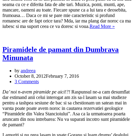
seama cu ce e diferita fata de alte tari. Muzica, pomi, munti, ape,
mancare, oameni au toate. Fiecare spune ca a lui tara e deosebita,
frumoasa… Daca ce mi se pare mie caracteristic si profund
romanesc are de fapt orice tara? Mda, iar ma plang dar noroc ca ma
Romania
iubesc si ma suport ceea ce va doresc si voua.
Read More »
celor
patru
simturi
Piramidele de pamant din Dumbrava
Minunata
by
andreea
October 8, 2012
February 7, 2016
3 Comments
Da’ noi n-avem piramide pe aici!?!
Raspunsul ne-a cam desumflat
dar estimand anii celui interogat am zis sa-l lasam sa mai studieze
pentru a tashpea sesiune de bac si sa chestionam un satean mai in
varsta poate poate avem noroc in cautarea rezervatiei geologice
“Piramidele din Valea Stancioiului”. Asa ca la urmatoarea poarta
aruncam din nou intrebarea: Nu va suparati incotro sunt piramidele
de pamant?
Lamuriti si nu prea lasam in spate Goranu si luam drumu’ dealului