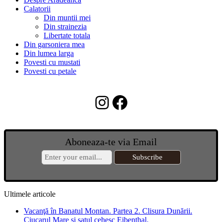
Calatorii
Din muntii mei
Din strainezia
Libertate totala
Din garsoniera mea
Din lumea larga
Povesti cu mustati
Povesti cu petale
Instagram
Facebook
Aboneaza-te via Email
Ultimele articole
Vacanţă în Banatul Montan. Partea 2. Clisura Dunării.
Ciucarul Mare şi satul cehesc Eibenthal.