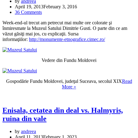
by
andreea
April 19, 2013
February 3, 2016
36 Comments
Week-end-ul trecut am petrecut mai multe ore colorate şi
înmiresmate la Muzeul Satului Dimitrie Gusti. O parte din ce am
văzut găsiţi mai jos, cu explicaţii. Sursa
informaţiilor:
http://monumente-etnografice.cimec.ro/
Vedere din Fundu Moldovei
Gospodărie Fundu Moldovei, judeţul Suceava, secolul XIX
Read
Muzeul
More »
Satului
in
culorile
vesele
Enisala, cetatea din deal vs. Halmyris,
ale
ruina din vale
primaverii
by
andreea
April 11, 2013
February 1, 2023