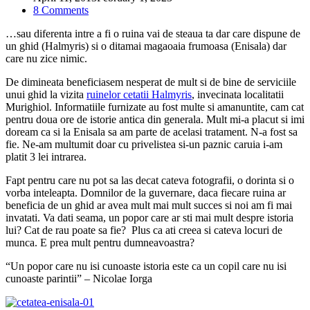
8 Comments
…sau diferenta intre a fi o ruina vai de steaua ta dar care dispune de
un ghid (Halmyris) si o ditamai magaoaia frumoasa (Enisala) dar
care nu zice nimic.
De dimineata beneficiasem nesperat de mult si de bine de serviciile
unui ghid la vizita
ruinelor cetatii Halmyris
, invecinata localitatii
Murighiol. Informatiile furnizate au fost multe si amanuntite, cam cat
pentru doua ore de istorie antica din generala. Mult mi-a placut si imi
doream ca si la Enisala sa am parte de acelasi tratament. N-a fost sa
fie. Ne-am multumit doar cu privelistea si-un paznic caruia i-am
platit 3 lei intrarea.
Fapt pentru care nu pot sa las decat cateva fotografii, o dorinta si o
vorba inteleapta. Domnilor de la guvernare, daca fiecare ruina ar
beneficia de un ghid ar avea mult mai mult succes si noi am fi mai
invatati. Va dati seama, un popor care ar sti mai mult despre istoria
lui? Cat de rau poate sa fie? Plus ca ati creea si cateva locuri de
munca. E prea mult pentru dumneavoastra?
“Un popor care nu isi cunoaste istoria este ca un copil care nu isi
cunoaste parintii” – Nicolae Iorga