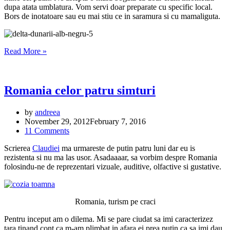
dupa atata umblatura. Vom servi doar preparate cu specific local.
Bors de inotatoare sau eu mai stiu ce in saramura si cu mamaliguta.
Delta
Read More »
Dunarii
si
fricile
copilariei
Romania celor patru simturi
by
andreea
November 29, 2012
February 7, 2016
11 Comments
Scrierea
Claudiei
ma urmareste de putin patru luni dar eu is
rezistenta si nu ma las usor. Asadaaaar, sa vorbim despre Romania
folosindu-ne de reprezentari vizuale, auditive, olfactive si gustative.
Romania, turism pe craci
Pentru inceput am o dilema. Mi se pare ciudat sa imi caracterizez
tara tinand cont ca m-am plimbat in afara ei prea putin ca sa imi dau