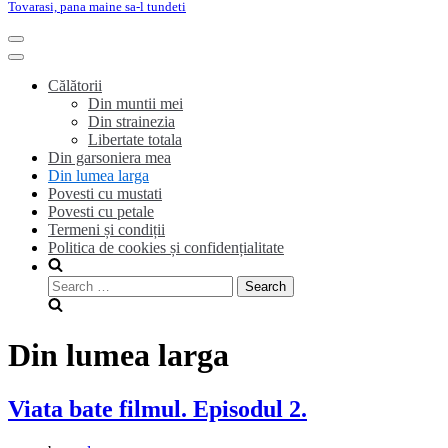
Tovarasi, pana maine sa-l tundeti
Toggle
Navigation
Toggle
Navigation
Călătorii
Din muntii mei
Din strainezia
Libertate totala
Din garsoniera mea
Din lumea larga
Povesti cu mustati
Povesti cu petale
Termeni și condiții
Politica de cookies și confidențialitate
Search
for:
Din lumea larga
Viata bate filmul. Episodul 2.