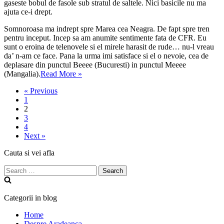
gaseste bobul de fasole sub stratul de saltele. Nici basicile nu ma
ajuta ce-i drept.
Somnoroasa ma indrept spre Marea cea Neagra. De fapt spre tren
pentru inceput. Incep sa am anumite sentimente fata de CFR. Eu
sunt o eroina de telenovele si el mirele harasit de rude… nu-l vreau
da’ n-am ce face. Pana la urma imi satisface si el o nevoie, cea de
deplasare din punctul Beeee (Bucuresti) in punctul Meeee
Triple
(Mangalia).
Read More »
V
« Previous
–
1
Venus
2
&
3
Vama
4
Veche
Next »
Cauta si vei afla
Search
for:
Categorii in blog
Home
Despre Aradeanca