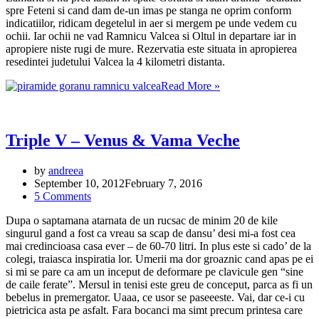
spre Feteni si cand dam de-un imas pe stanga ne oprim conform
indicatiilor, ridicam degetelul in aer si mergem pe unde vedem cu
ochii. Iar ochii ne vad Ramnicu Valcea si Oltul in departare iar in
apropiere niste rugi de mure. Rezervatia este situata in apropierea
resedintei judetului Valcea la 4 kilometri distanta.
Piramidele
Read More »
de
pamant
din
Dumbrava
Triple V – Venus & Vama Veche
Minunata
by
andreea
September 10, 2012
February 7, 2016
5 Comments
Dupa o saptamana atarnata de un rucsac de minim 20 de kile
singurul gand a fost ca vreau sa scap de dansu’ desi mi-a fost cea
mai credincioasa casa ever – de 60-70 litri. In plus este si cado’ de la
colegi, traiasca inspiratia lor. Umerii ma dor groaznic cand apas pe ei
si mi se pare ca am un inceput de deformare pe clavicule gen “sine
de caile ferate”. Mersul in tenisi este greu de conceput, parca as fi un
bebelus in premergator. Uaaa, ce usor se paseeeste. Vai, dar ce-i cu
pietricica asta pe asfalt. Fara bocanci ma simt precum printesa care