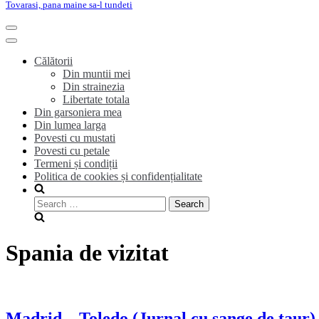
Tovarasi, pana maine sa-l tundeti
Toggle
Navigation
Toggle
Navigation
Călătorii
Din muntii mei
Din strainezia
Libertate totala
Din garsoniera mea
Din lumea larga
Povesti cu mustati
Povesti cu petale
Termeni și condiții
Politica de cookies și confidențialitate
Search
for:
Spania de vizitat
Madrid – Toledo (Jurnal cu sange de taur) 