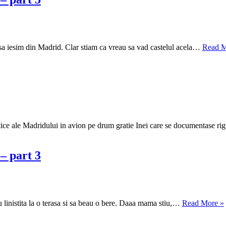
sa iesim din Madrid. Clar stiam ca vreau sa vad castelul acela…
Read M
ristice ale Madridului in avion pe drum gratie Inei care se documentase r
– part 3
 linistita la o terasa si sa beau o bere. Daaa mama stiu,…
Read More »