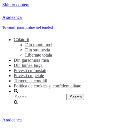
Skip to content
Aradeanca
Tovarasi, pana maine sa-l tundeti
Călătorii
Din muntii mei
Din strainezia
Libertate totala
Din garsoniera mea
Din lumea larga
Povesti cu mustati
Povesti cu petale
Termeni și condiții
Politica de cookies și confidențialitate
Search
for:
Aradeanca