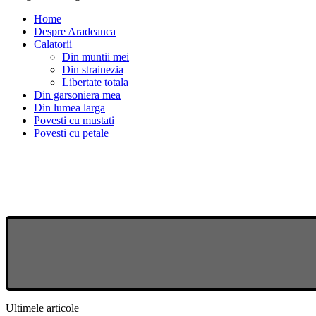
Home
Despre Aradeanca
Calatorii
Din muntii mei
Din strainezia
Libertate totala
Din garsoniera mea
Din lumea larga
Povesti cu mustati
Povesti cu petale
Ultimele articole