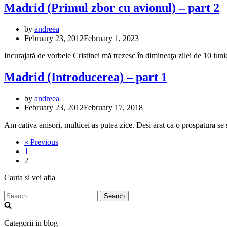
Madrid (Primul zbor cu avionul) – part 2
by
andreea
February 23, 2012
February 1, 2023
Incurajată de vorbele Cristinei mă trezesc în dimineaţa zilei de 10 iu
Madrid (Introducerea) – part 1
by
andreea
February 23, 2012
February 17, 2018
Am cativa anisori, multicei as putea zice. Desi arat ca o prospatura se
« Previous
1
2
Cauta si vei afla
Search
for:
Categorii in blog