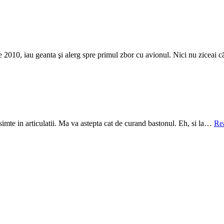
nie 2010, iau geanta şi alerg spre primul zbor cu avionul. Nici nu ziceai
 simte in articulatii. Ma va astepta cat de curand bastonul. Eh, si la…
Re