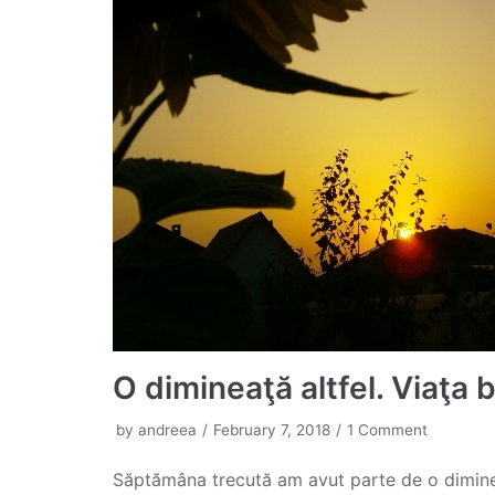
O dimineaţă altfel. Viaţa b
by
andreea
February 7, 2018
1 Comment
Săptămâna trecută am avut parte de o diminea