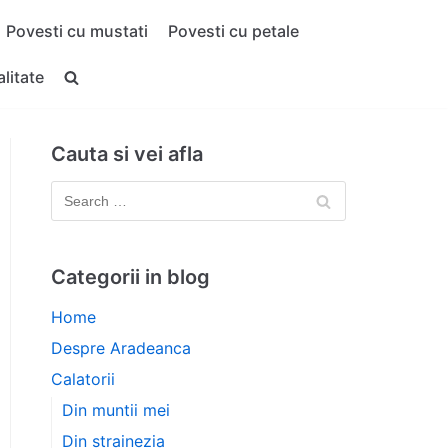
Povesti cu mustati
Povesti cu petale
alitate
Cauta si vei afla
Categorii in blog
Home
Despre Aradeanca
Calatorii
Din muntii mei
Din strainezia