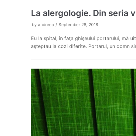
La alergologie. Din seria v
by
andreea
September 28, 2018
Eu la spital, în faţa ghişeului portarului, mă 
aşteptau la cozi diferite. Portarul, un domn 