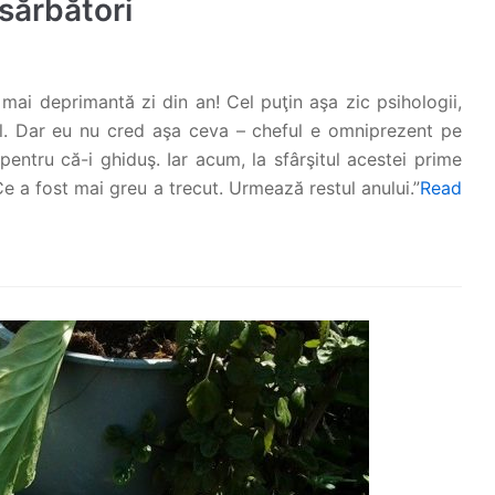
 sărbători
mai deprimantă zi din an! Cel puţin aşa zic psihologii,
l. Dar eu nu cred aşa ceva – cheful e omniprezent pe
entru că-i ghiduş. Iar acum, la sfârşitul acestei prime
Ce a fost mai greu a trecut. Urmează restul anului.”
Read