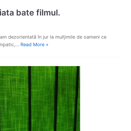
iata bate filmul.
uitam dezorientată în jur la mulţimile de oameni ce
simpatic,…
Read More »