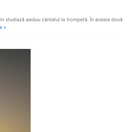
in studiază asiduu cântatul la trompetă. În aceste două
e »