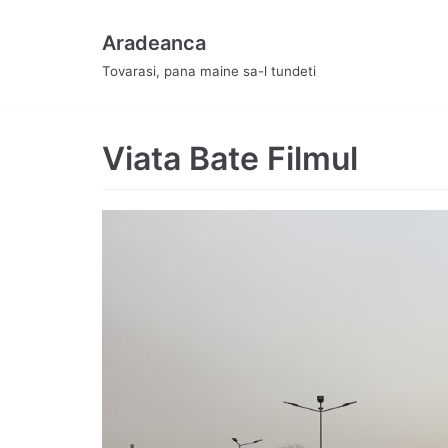
Skip
Aradeanca
to
Tovarasi, pana maine sa-l tundeti
content
Viata Bate Filmul