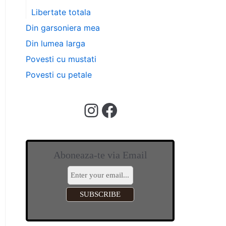
Libertate totala
Din garsoniera mea
Din lumea larga
Povesti cu mustati
Povesti cu petale
Aboneaza-te via Email