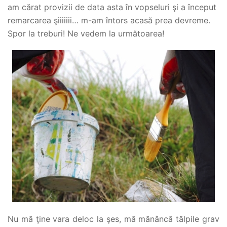
am cărat provizii de data asta în vopseluri şi a început
remarcarea şiiiiiii… m-am întors acasă prea devreme.
Spor la treburi! Ne vedem la următoarea!
Nu mă ţine vara deloc la şes, mă mănâncă tălpile grav