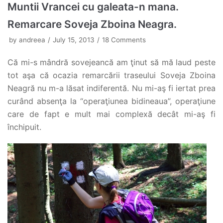
Muntii Vrancei cu galeata-n mana.
Remarcare Soveja Zboina Neagra.
by
andreea
July 15, 2013
18 Comments
Că mi-s mândră sovejeancă am ţinut să mă laud peste
tot aşa că ocazia remarcării traseului Soveja Zboina
Neagră nu m-a lăsat indiferentă. Nu mi-aş fi iertat prea
curând absenţa la “operaţiunea bidineaua”, operaţiune
care de fapt e mult mai complexă decât mi-aş fi
închipuit.