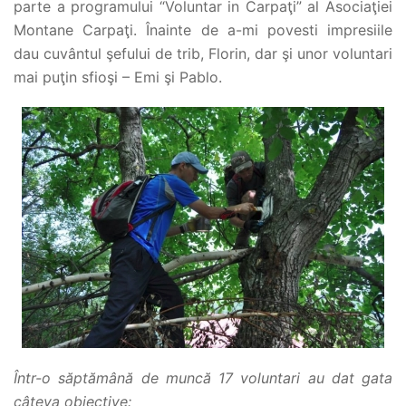
parte a programului “Voluntar in Carpaţi” al Asociaţiei
Montane Carpaţi. Înainte de a-mi povesti impresiile
dau cuvântul şefului de trib, Florin, dar şi unor voluntari
mai puţin sfioşi – Emi şi Pablo.
Într-o săptămână de muncă 17 voluntari au dat gata
câteva obiective: