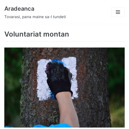
Skip
Aradeanca
to
Tovarasi, pana maine sa-l tundeti
content
Voluntariat montan