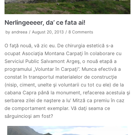
Nerlingeeeer, da’ ce fata ai!
by
andreea
August 20, 2013
8 Comments
O faţă nouă, vă zic eu. De chirurgia estetică s-a
ocupat Asociaţia Montana Carpaţi în colaborare cu
Serviciul Public Salvamont Argeş, o nouă etapă a
programului „Voluntar în Carpaţi”. Munca efectivă a
constat în transportul materialelor de construcţie
(nisip, ciment, unelte şi voluntarii cu tot cu ele) de la
cabana Capra până la monument, refacerea acestuia şi
serbarea zilei de naştere a lu’ Mitză ca premiu în caz
de comportament exemplar. Vă daţi seama ce
sârguincioşi am fost?