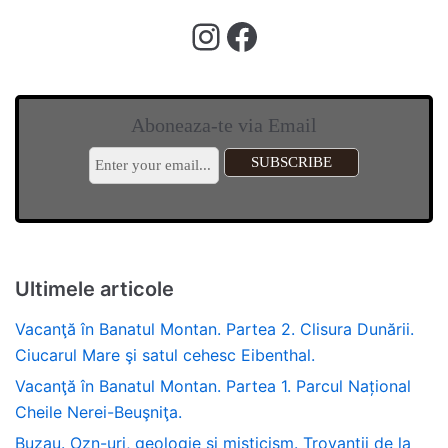
Aboneaza-te via Email
Ultimele articole
Vacanţă în Banatul Montan. Partea 2. Clisura Dunării.
Ciucarul Mare şi satul cehesc Eibenthal.
Vacanţă în Banatul Montan. Partea 1. Parcul Național
Cheile Nerei-Beuşniţa.
Buzau. Ozn-uri, geologie si misticism. Trovantii de la