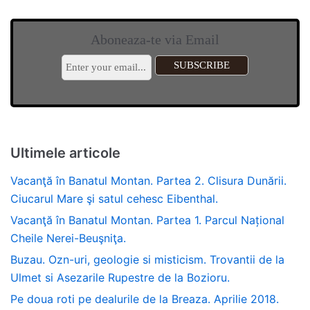
Aboneaza-te via Email
Ultimele articole
Vacanţă în Banatul Montan. Partea 2. Clisura Dunării.
Ciucarul Mare şi satul cehesc Eibenthal.
Vacanţă în Banatul Montan. Partea 1. Parcul Național
Cheile Nerei-Beuşniţa.
Buzau. Ozn-uri, geologie si misticism. Trovantii de la
Ulmet si Asezarile Rupestre de la Bozioru.
Pe doua roti pe dealurile de la Breaza. Aprilie 2018.