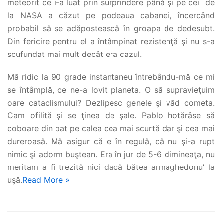
meteorit ce i-a luat prin surprindere până şi pe cei de
la NASA a căzut pe podeaua cabanei, încercând
probabil să se adăpostească în groapa de dedesubt.
Din fericire pentru el a întâmpinat rezistenţă şi nu s-a
scufundat mai mult decât era cazul.
Mă ridic la 90 grade instantaneu întrebându-mă ce mi
se întâmplă, ce ne-a lovit planeta. O să supravieţuim
oare cataclismului? Dezlipesc genele şi văd cometa.
Cam ofilită şi se ţinea de şale. Pablo hotărâse să
coboare din pat pe calea cea mai scurtă dar şi cea mai
dureroasă. Mă asigur că e în regulă, că nu şi-a rupt
nimic şi adorm buştean. Era în jur de 5-6 dimineaţa, nu
meritam a fi trezită nici dacă bătea armaghedonu’ la
uşă.
Read More »