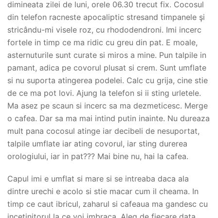
dimineata zilei de luni, orele 06.30 trecut fix. Cocosul
din telefon racneste apocaliptic stresand timpanele şi
stricându-mi visele roz, cu rhododendroni. Imi incerc
fortele in timp ce ma ridic cu greu din pat. E moale,
asternuturile sunt curate si miros a mine. Pun talpile in
pamant, adica pe covorul plusat si crem. Sunt umflate
si nu suporta atingerea podelei. Calc cu grija, cine stie
de ce ma pot lovi. Ajung la telefon si ii sting urletele.
Ma asez pe scaun si incerc sa ma dezmeticesc. Merge
o cafea. Dar sa ma mai intind putin inainte. Nu dureaza
mult pana cocosul atinge iar decibeli de nesuportat,
talpile umflate iar ating covorul, iar sting durerea
orologiului, iar in pat??? Mai bine nu, hai la cafea.
Capul imi e umflat si mare si se intreaba daca ala
dintre urechi e acolo si stie macar cum il cheama. In
timp ce caut ibricul, zaharul si cafeaua ma gandesc cu
incetinitorul la ce voi imbraca. Aleg de fiecare data