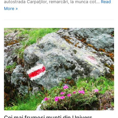
autostrada Carpaţilor, remarcări, la munca cot…
Read
More »
Cei mai frumosi munti din Univers