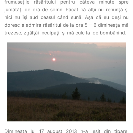
frumuseţile răsăritului pentru câteva minute spre
jumătăţi de oră de somn. Păcat că alţii nu renunţă şi
nici nu îşi aud ceasul când sună. Aşa că eu deşi nu
doresc a admira răsăritul de la ora 5 – 6 dimineaţa mă
trezesc, zgâlţâi inculpaţii şi mă culc la loc bombănind.
Dimineaţa lui 17 august 2013 n-a ieşit din tipare.