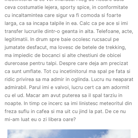
ceva costumatie lejera, sporty spice, in conformitate
cu incaltamintea care sigur va fi comoda si foarte
larga, ca sa incapa talpile in ea. Calc ca pe ace si imi
transfer lucrurile dintr-o geanta in alta. Telefoane, acte,
legitimatii. In drum spre baie ocolesc rucsacul pe
jumatate desfacut, ma lovesc de betele de trekking,
ma impiedic de bocanci si alte chestiuni de obicei
dureroase pentru talpi. Despre care deja am precizat
ca sunt umflate. Tot cu incetinitorul ma spal pe fata si
ridic privirea sa ma admir in oglinda. Lucru nu neaparat
admirabil. Parul imi e valvoi, lucru cert ca am adormit
cu el ud. Macar am avut puterea sa il spal tarziu in
noapte. In timp ce incerc sa imi linistesc meteoritul din
freza suflu in cafea si ma uit cu jind la pat. De ce nu
mi-am luat eu o zi libera oare?