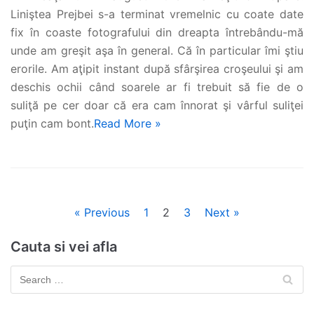
Liniştea Prejbei s-a terminat vremelnic cu coate date
fix în coaste fotografului din dreapta întrebându-mă
unde am greşit aşa în general. Că în particular îmi ştiu
erorile. Am aţipit instant după sfârşirea croşeului şi am
deschis ochii când soarele ar fi trebuit să fie de o
suliţă pe cer doar că era cam înnorat şi vârful suliţei
puţin cam bont.
Read More »
« Previous
1
2
3
Next »
Cauta si vei afla