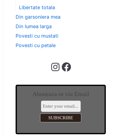
Libertate totala
Din garsoniera mea
Din lumea larga
Povesti cu mustati
Povesti cu petale
Aboneaza-te via Email