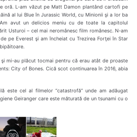
t de oră. L-am văzut pe Matt Damon plantând cartofi pe
nă al lui Blue în Jurassic World, cu Minionii şi a lor ba
m avut un delicios meniu cu de toate la capitolul
ărit Usturoi – cel mai neromânesc film românesc. N-am
 de pe Everest şi am încheiat cu Trezirea Forţei în Star
bipăitoare.
t şi mi-au plăcut tocmai pentru că erau atât de proaste
nts: City of Bones. Cică scot continuarea în 2016, abia
ilă este cel al filmelor “catastrofă” unde am adăugat
egiene Geiranger care este măturată de un tsunami cu o