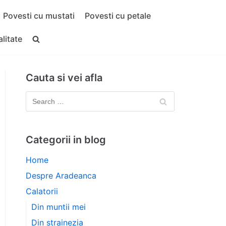
Povesti cu mustati
Povesti cu petale
alitate
Cauta si vei afla
Categorii in blog
Home
Despre Aradeanca
Calatorii
Din muntii mei
Din strainezia