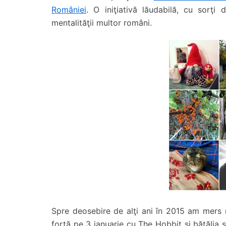
României
. O iniţiativă lăudabilă, cu sorţ
mentalităţii multor români.
Spre deosebire de alţi ani în 2015 am mers 
forţă pe 3 ianuarie cu The Hobbit şi bătălia