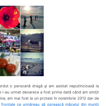
pierdut o persoană dragă şi am asistat neputincioasă la
ce i-au urmat deoarece a fost prima dată când am simţit
Bine, am mai fost la un protest în noiembrie 2012 dar de
frontale ce urmăreau să oprească măcelul din munţii