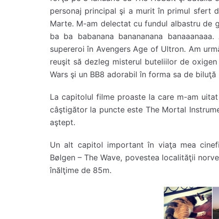
personaj principal şi a murit în primul sfer
Marte. M-am delectat cu fundul albastru de găi
ba ba babanana banananana banaaanaaa. A
supereroi în Avengers Age of Ultron. Am urm
reuşit să dezleg misterul buteliilor de oxigen
Wars şi un BB8 adorabil în forma sa de biluţă 
La capitolul filme proaste la care m-am uita
câştigător la puncte este The Mortal Instrume
aştept.
Un alt capitol important în viaţa mea cinef
Bølgen – The Wave, povestea localităţii norv
înălţime de 85m.