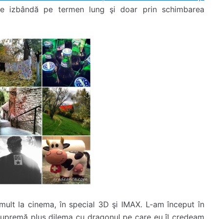
i de izbândă pe termen lung şi doar prin schimbarea
mult la cinema, în special 3D şi IMAX. L-am început în
 supremă plus dilema cu dragonul pe care eu îl credeam