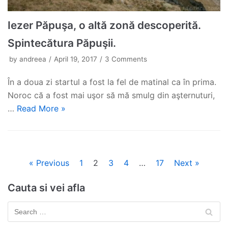
Iezer Păpuşa, o altă zonă descoperită.
Spintecătura Păpuşii.
by
andreea
April 19, 2017
3 Comments
În a doua zi startul a fost la fel de matinal ca în prima.
Noroc că a fost mai uşor să mă smulg din aşternuturi,
…
Read More »
« Previous
1
2
3
4
…
17
Next »
Cauta si vei afla