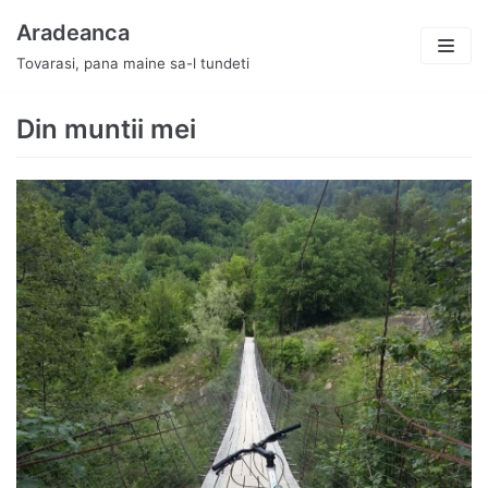
Skip
Aradeanca
to
Tovarasi, pana maine sa-l tundeti
content
Din muntii mei