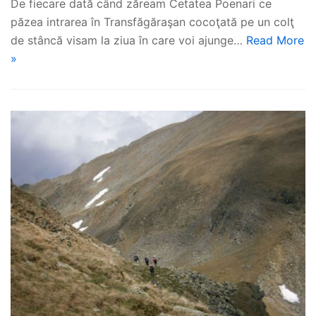
De fiecare dată când zăream Cetatea Poenari ce
păzea intrarea în Transfăgăraşan cocoţată pe un colţ
de stâncă visam la ziua în care voi ajunge…
Read More
»