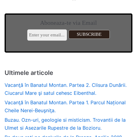
Aboneaza-te via Email
Ultimele articole
Vacanţă în Banatul Montan. Partea 2. Clisura Dunării.
Ciucarul Mare şi satul cehesc Eibenthal.
Vacanţă în Banatul Montan. Partea 1. Parcul Național
Cheile Nerei-Beuşniţa.
Buzau. Ozn-uri, geologie si misticism. Trovantii de la
Ulmet si Asezarile Rupestre de la Bozioru.