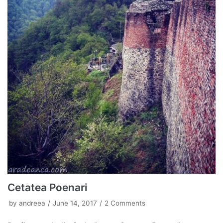
Cetatea Poenari
by
andreea
June 14, 2017
2 Comments